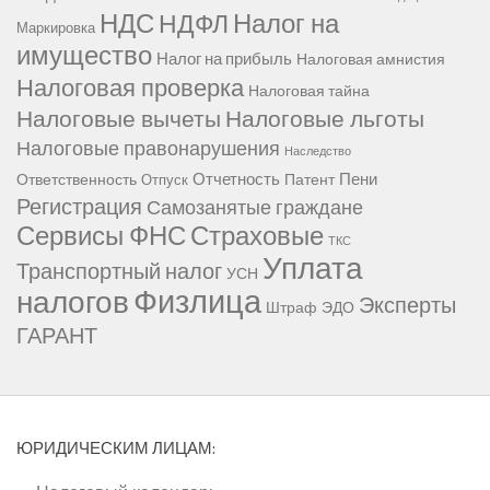
НДС
Налог на
НДФЛ
Маркировка
имущество
Налог на прибыль
Налоговая амнистия
Налоговая проверка
Налоговая тайна
Налоговые вычеты
Налоговые льготы
Налоговые правонарушения
Наследство
Отчетность
Пени
Ответственность
Патент
Отпуск
Регистрация
Самозанятые граждане
Сервисы ФНС
Страховые
ТКС
Уплата
Транспортный налог
УСН
Физлица
налогов
Эксперты
Штраф
ЭДО
ГАРАНТ
ЮРИДИЧЕСКИМ ЛИЦАМ: