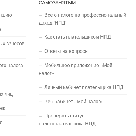
САМОЗАНЯТЫМ:
екцию
Все о налоге на профессиональный
доход (НПД)
а
Как стать плательщиком НПД
ых взносов
Ответы на вопросы
ого налога
Мобильное приложение «Мой
налог»
Личный кабинет плательщика НПД
их лиц
Веб-кабинет «Мой налог»
еж
Проверить статус
я
налогоплательщика НПД