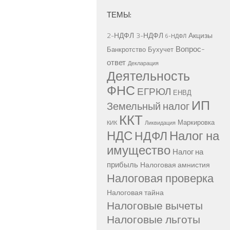
ТЕМЫ:
2-НДФЛ
3-НДФЛ
Акцизы
6-НДФЛ
Вопрос-
Банкротство
Бухучет
ответ
Декларация
Деятельность
ФНС
ЕГРЮЛ
ЕНВД
ИП
Земельный налог
ККТ
Маркировка
КИК
Ликвидация
НДС
Налог на
НДФЛ
имущество
Налог на
прибыль
Налоговая амнистия
Налоговая проверка
Налоговая тайна
Налоговые вычеты
Налоговые льготы