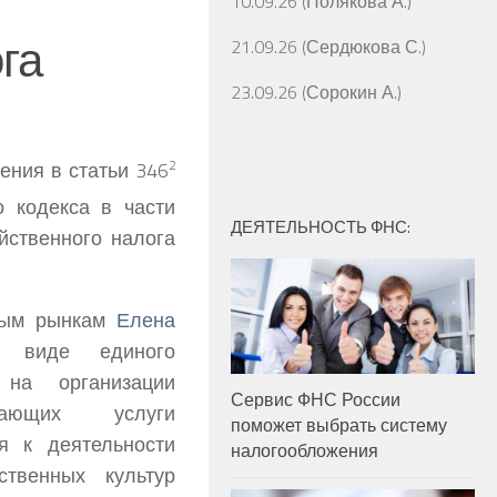
10.09.26 (Полякова А.)
га
21.09.26 (Сердюкова С.)
23.09.26 (Сорокин А.)
ния в статьи 346
2
 кодекса в части
ДЕЯТЕЛЬНОСТЬ ФНС:
йственного налога
вым рынкам
Елена
 виде единого
 на организации
Сервис ФНС России
вающих услуги
поможет выбрать систему
я к деятельности
налогообложения
ственных культур