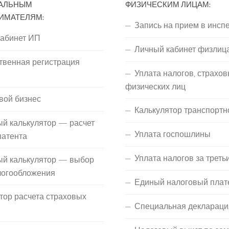
АЛЬНЫМ
ФИЗИЧЕСКИМ ЛИЦАМ:
ИМАТЕЛЯМ:
Запись на прием в инсп
кабинет ИП
Личный кабинет физлиц
твенная регистрация
Уплата налогов, страхов
П
физических лиц
вой бизнес
Калькулятор транспортн
й калькулятор — расчет
Уплата госпошлины
патента
Уплата налогов за треть
ый калькулятор — выбор
логообложения
Единый налоговый плат
тор расчета страховых
Специальная деклараци