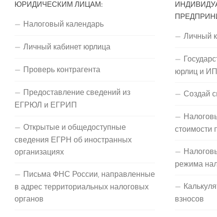
ЮРИДИЧЕСКИМ ЛИЦАМ:
ИНДИВИДУ
ПРЕДПРИН
Налоговый календарь
Личный 
Личный кабинет юрлица
Государс
Проверь контрагента
юрлиц и И
Предоставление сведений из
Создай с
ЕГРЮЛ и ЕГРИП
Налоговы
Открытые и общедоступные
стоимости 
сведения ЕГРН об иностранных
Налогов
организациях
режима на
Письма ФНС России, направленные
Калькуля
в адрес территориальных налоговых
органов
взносов