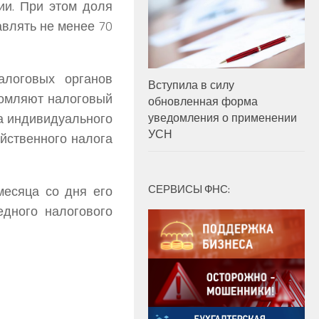
ии. При этом доля
авлять не менее 70
алоговых органов
Вступила в силу
домляют налоговый
обновленная форма
ва индивидуального
уведомления о применении
УСН
йственного налога
СЕРВИСЫ ФНС:
месяца со дня его
едного налогового