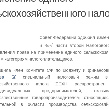
ьскохозяйственного нало
Совет Федерации одобрил измене
и 346
3
части второй Налогового
вления права на применение единого сельскохозя
м категориям налогоплательщиков.
бщила член Комитета СФ по бюджету и финансо
ва
, специальный налоговый режим в
хозяйственного налога (ЕСХН) распространен
видуальных предпринимателей, оказы
хозяйственным товаропроизводителям, относящиес
ательной в области производства сельскохозяй