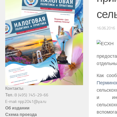
сел
16.06.2016
предоста
отдельны
Как соо
Пермино
Контакты:
сельско
Тел.: 8 (495) 745-29-66
и инди
E-mail: npp2041@ya.ru
сельско
Об издании
вспомог
Схема проезда