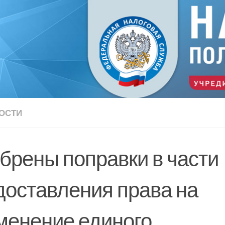
ОСТИ
брены поправки в части
доставления права на
менение единого