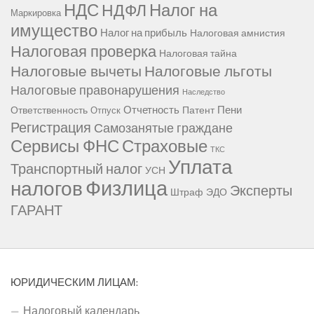
НДС
Налог на
НДФЛ
Маркировка
имущество
Налог на прибыль
Налоговая амнистия
Налоговая проверка
Налоговая тайна
Налоговые вычеты
Налоговые льготы
Налоговые правонарушения
Наследство
Отчетность
Пени
Ответственность
Патент
Отпуск
Регистрация
Самозанятые граждане
Сервисы ФНС
Страховые
ТКС
Уплата
Транспортный налог
УСН
Физлица
налогов
Эксперты
Штраф
ЭДО
ГАРАНТ
ЮРИДИЧЕСКИМ ЛИЦАМ:
Налоговый календарь