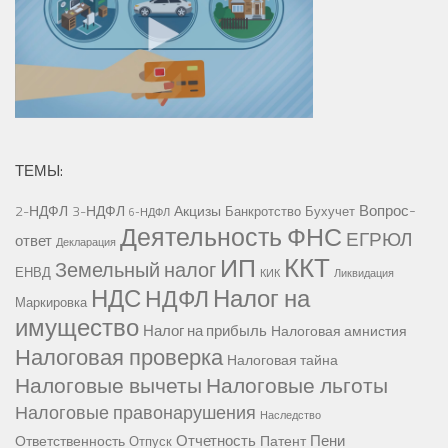
ТЕМЫ:
Вопрос-
2-НДФЛ
3-НДФЛ
Акцизы
Банкротство
Бухучет
6-НДФЛ
Деятельность ФНС
ЕГРЮЛ
ответ
Декларация
ККТ
ИП
Земельный налог
ЕНВД
КИК
Ликвидация
НДС
Налог на
НДФЛ
Маркировка
имущество
Налог на прибыль
Налоговая амнистия
Налоговая проверка
Налоговая тайна
Налоговые вычеты
Налоговые льготы
Налоговые правонарушения
Наследство
Отчетность
Пени
Ответственность
Патент
Отпуск