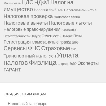
НДС
Налог на
НДФЛ
Маркировка
имущество
Налог на прибыль
Налоговая амнистия
Налоговая проверка
Налоговая тайна
Налоговые вычеты
Налоговые льготы
Налоговые правонарушения
Наследство
Отчетность
Пени
Ответственность
Патент
Отпуск
Регистрация
Самозанятые граждане
Сервисы ФНС
Страховые
ТКС
Уплата
Транспортный налог
УСН
Физлица
налогов
Эксперты
Штраф
ЭДО
ГАРАНТ
ЮРИДИЧЕСКИМ ЛИЦАМ:
Налоговый календарь