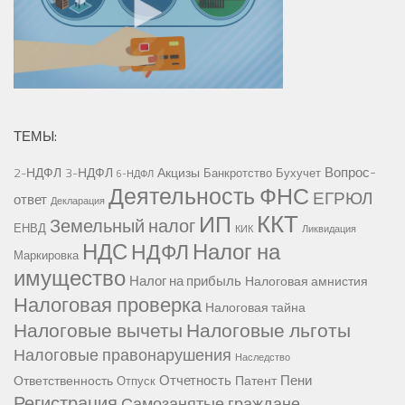
ТЕМЫ:
Вопрос-
2-НДФЛ
3-НДФЛ
Акцизы
Банкротство
Бухучет
6-НДФЛ
Деятельность ФНС
ЕГРЮЛ
ответ
Декларация
ККТ
ИП
Земельный налог
ЕНВД
КИК
Ликвидация
НДС
Налог на
НДФЛ
Маркировка
имущество
Налог на прибыль
Налоговая амнистия
Налоговая проверка
Налоговая тайна
Налоговые вычеты
Налоговые льготы
Налоговые правонарушения
Наследство
Отчетность
Пени
Ответственность
Патент
Отпуск
Регистрация
Самозанятые граждане