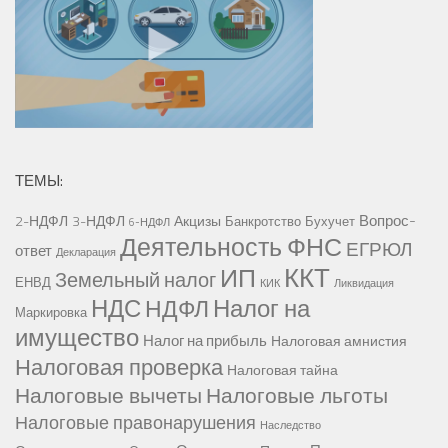
ТЕМЫ:
Вопрос-
2-НДФЛ
3-НДФЛ
Акцизы
Банкротство
Бухучет
6-НДФЛ
Деятельность ФНС
ЕГРЮЛ
ответ
Декларация
ККТ
ИП
Земельный налог
ЕНВД
КИК
Ликвидация
НДС
Налог на
НДФЛ
Маркировка
имущество
Налог на прибыль
Налоговая амнистия
Налоговая проверка
Налоговая тайна
Налоговые вычеты
Налоговые льготы
Налоговые правонарушения
Наследство