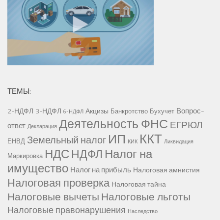
ТЕМЫ:
Вопрос-
2-НДФЛ
3-НДФЛ
Акцизы
Банкротство
Бухучет
6-НДФЛ
Деятельность ФНС
ЕГРЮЛ
ответ
Декларация
ККТ
ИП
Земельный налог
ЕНВД
КИК
Ликвидация
НДС
Налог на
НДФЛ
Маркировка
имущество
Налог на прибыль
Налоговая амнистия
Налоговая проверка
Налоговая тайна
Налоговые вычеты
Налоговые льготы
Налоговые правонарушения
Наследство