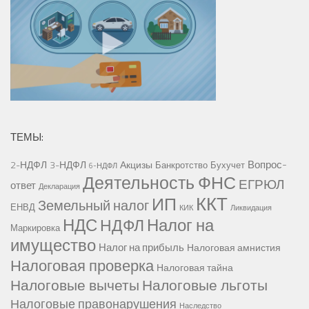
ТЕМЫ:
Вопрос-
2-НДФЛ
3-НДФЛ
Акцизы
Банкротство
Бухучет
6-НДФЛ
Деятельность ФНС
ЕГРЮЛ
ответ
Декларация
ККТ
ИП
Земельный налог
ЕНВД
КИК
Ликвидация
НДС
Налог на
НДФЛ
Маркировка
имущество
Налог на прибыль
Налоговая амнистия
Налоговая проверка
Налоговая тайна
Налоговые вычеты
Налоговые льготы
Налоговые правонарушения
Наследство