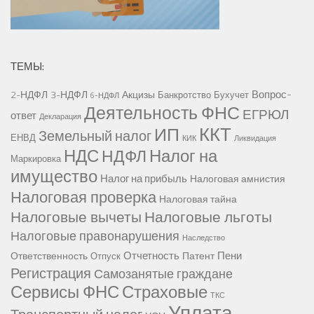
ТЕМЫ:
Вопрос-
2-НДФЛ
3-НДФЛ
Акцизы
Банкротство
Бухучет
6-НДФЛ
Деятельность ФНС
ЕГРЮЛ
ответ
Декларация
ККТ
ИП
Земельный налог
ЕНВД
КИК
Ликвидация
НДС
Налог на
НДФЛ
Маркировка
имущество
Налог на прибыль
Налоговая амнистия
Налоговая проверка
Налоговая тайна
Налоговые вычеты
Налоговые льготы
Налоговые правонарушения
Наследство
Отчетность
Пени
Ответственность
Патент
Отпуск
Регистрация
Самозанятые граждане
Сервисы ФНС
Страховые
ТКС
Уплата