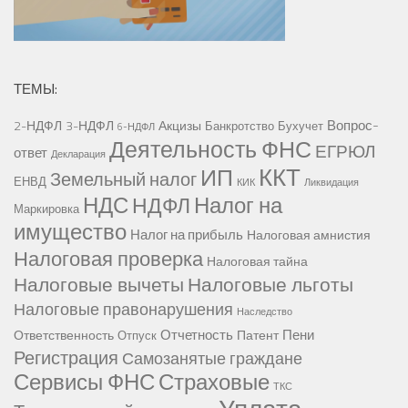
ТЕМЫ:
Вопрос-
2-НДФЛ
3-НДФЛ
Акцизы
Банкротство
Бухучет
6-НДФЛ
Деятельность ФНС
ЕГРЮЛ
ответ
Декларация
ККТ
ИП
Земельный налог
ЕНВД
КИК
Ликвидация
НДС
Налог на
НДФЛ
Маркировка
имущество
Налог на прибыль
Налоговая амнистия
Налоговая проверка
Налоговая тайна
Налоговые вычеты
Налоговые льготы
Налоговые правонарушения
Наследство
Отчетность
Пени
Ответственность
Патент
Отпуск
Регистрация
Самозанятые граждане
Сервисы ФНС
Страховые
ТКС