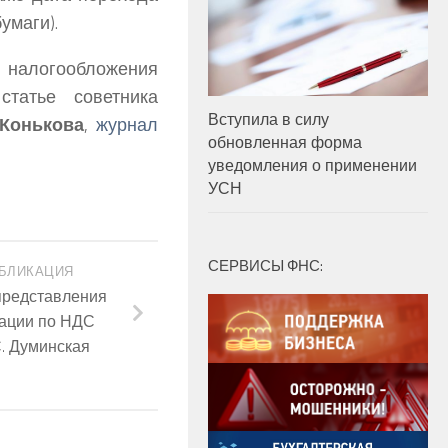
умаги).
 налогообложения
татье советника
Вступила в силу
 Конькова
,
журнал
обновленная форма
уведомления о применении
УСН
СЕРВИСЫ ФНС:
БЛИКАЦИЯ
представления
рации по НДС
. Думинская