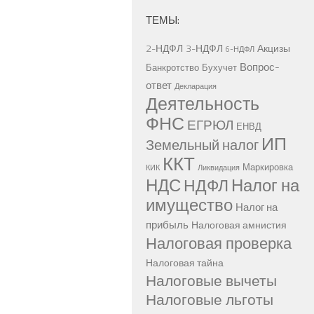
ТЕМЫ:
2-НДФЛ
3-НДФЛ
Акцизы
6-НДФЛ
Вопрос-
Банкротство
Бухучет
ответ
Декларация
Деятельность
ФНС
ЕГРЮЛ
ЕНВД
ИП
Земельный налог
ККТ
Маркировка
КИК
Ликвидация
НДС
Налог на
НДФЛ
имущество
Налог на
прибыль
Налоговая амнистия
Налоговая проверка
Налоговая тайна
Налоговые вычеты
Налоговые льготы