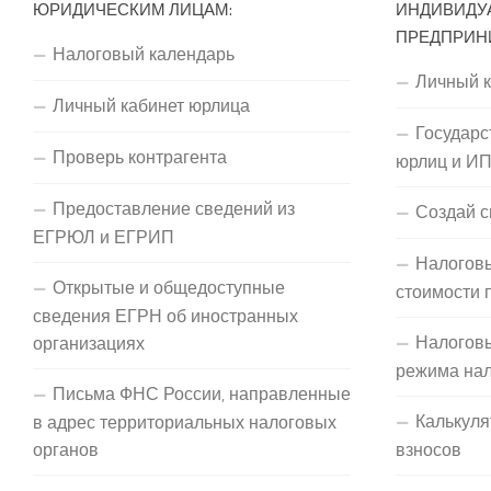
ЮРИДИЧЕСКИМ ЛИЦАМ:
ИНДИВИДУ
ПРЕДПРИН
Налоговый календарь
Личный 
Личный кабинет юрлица
Государс
Проверь контрагента
юрлиц и И
Предоставление сведений из
Создай с
ЕГРЮЛ и ЕГРИП
Налоговы
Открытые и общедоступные
стоимости 
сведения ЕГРН об иностранных
Налогов
организациях
режима на
Письма ФНС России, направленные
Калькуля
в адрес территориальных налоговых
органов
взносов