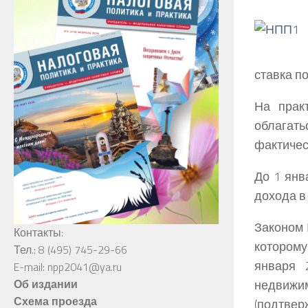
ставка п
На прак
облагать
фактичес
До 1 янв
дохода в
Законом 
Контакты:
которому
Тел.: 8 (495) 745-29-66
января 
E-mail: npp2041@ya.ru
недвижим
Об издании
Схема проезда
(подтвер