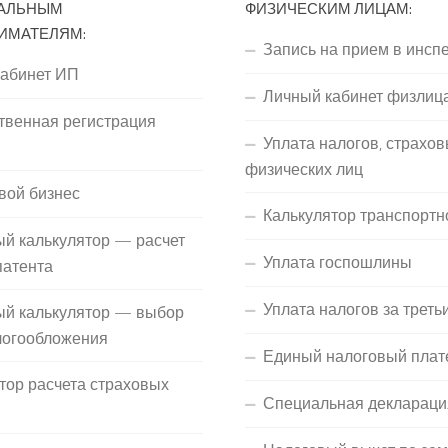
АЛЬНЫМ
ФИЗИЧЕСКИМ ЛИЦАМ:
ИМАТЕЛЯМ:
Запись на прием в инсп
кабинет ИП
Личный кабинет физлиц
твенная регистрация
Уплата налогов, страхов
П
физических лиц
вой бизнес
Калькулятор транспортн
й калькулятор — расчет
Уплата госпошлины
патента
Уплата налогов за треть
ый калькулятор — выбор
логообложения
Единый налоговый плат
тор расчета страховых
Специальная деклараци