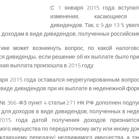
С 1 января 2015 года вступи
изменения, касающиеся н
дивидендов. Так, с 9 до 13 % уве
о доходам в виде дивидендов, полученных российски
тике может возникнуть вопрос, по какой налогов
ся дивиденды, если решение об их выплате было прин
кая выплата произошла в 2015 году.
аря 2015 года оставался неурегулированным вопрос
 виде дивидендов при их выплате в неденежной фор
№ 366-ФЗ пункт 4 статьи 271 НК РФ дополнен подпун
 для доходов в виде дивидендов, полученных в нед
2015 года датой получения доходов признаетс
ого имущества по передаточному акту или иному до
ждающему передачу) недвижимого имущества, а та