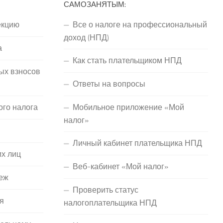
САМОЗАНЯТЫМ:
екцию
Все о налоге на профессиональный
доход (НПД)
а
Как стать плательщиком НПД
ых взносов
Ответы на вопросы
ого налога
Мобильное приложение «Мой
налог»
Личный кабинет плательщика НПД
их лиц
Веб-кабинет «Мой налог»
еж
Проверить статус
я
налогоплательщика НПД