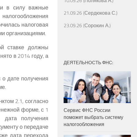
10.09.26 (Полякова А.)
ли в силу важные
21.09.26 (Сердюкова С.)
алогообложения
личилась налоговая
23.09.26 (Сорокин А.)
ми организациями.
ой ставке должны
ято в 2014 году, а
ДЕЯТЕЛЬНОСТЬ ФНС:
 о дате получения
ме.
ктом 2.1, согласно
енежной форме, с 1
Сервис ФНС России
поможет выбрать систему
я дата получения
налогообложения
кументу о передаче
кже дата перехода