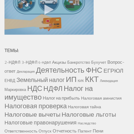
ТЕМЫ:
Вопрос-
2-НДФЛ
3-НДФЛ
Акцизы
Банкротство
Бухучет
6-НДФЛ
Деятельность ФНС
ЕГРЮЛ
ответ
Декларация
ККТ
ИП
Земельный налог
ЕНВД
КИК
Ликвидация
НДС
Налог на
НДФЛ
Маркировка
имущество
Налог на прибыль
Налоговая амнистия
Налоговая проверка
Налоговая тайна
Налоговые вычеты
Налоговые льготы
Налоговые правонарушения
Наследство
Отчетность
Пени
Ответственность
Патент
Отпуск