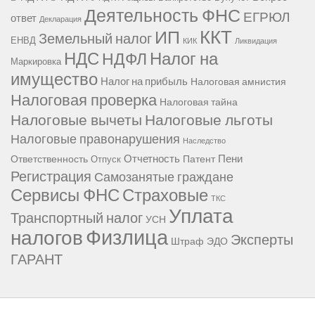
Деятельность ФНС
ЕГРЮЛ
ответ
Декларация
ККТ
ИП
Земельный налог
ЕНВД
КИК
Ликвидация
НДС
Налог на
НДФЛ
Маркировка
имущество
Налог на прибыль
Налоговая амнистия
Налоговая проверка
Налоговая тайна
Налоговые вычеты
Налоговые льготы
Налоговые правонарушения
Наследство
Отчетность
Пени
Ответственность
Патент
Отпуск
Регистрация
Самозанятые граждане
Сервисы ФНС
Страховые
ТКС
Уплата
Транспортный налог
УСН
Физлица
налогов
Эксперты
Штраф
ЭДО
ГАРАНТ