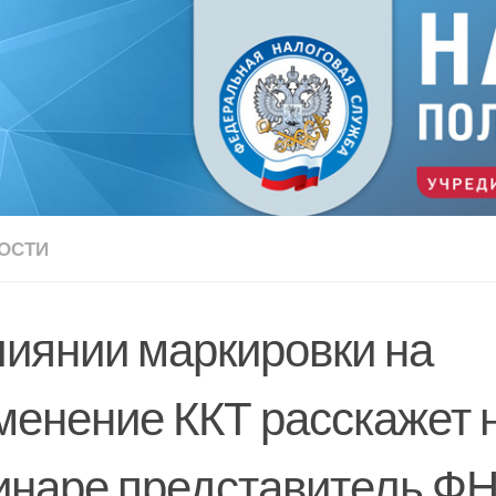
ОСТИ
лиянии маркировки на
менение ККТ расскажет 
инаре представитель Ф