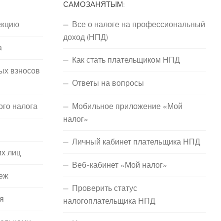
САМОЗАНЯТЫМ:
екцию
Все о налоге на профессиональный
доход (НПД)
а
Как стать плательщиком НПД
ых взносов
Ответы на вопросы
ого налога
Мобильное приложение «Мой
налог»
Личный кабинет плательщика НПД
их лиц
Веб-кабинет «Мой налог»
еж
Проверить статус
я
налогоплательщика НПД