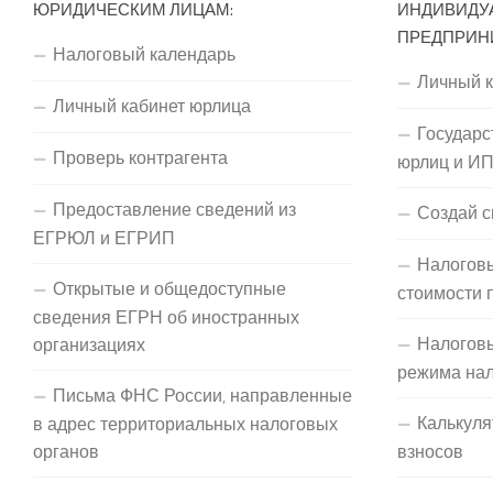
ЮРИДИЧЕСКИМ ЛИЦАМ:
ИНДИВИДУ
ПРЕДПРИН
Налоговый календарь
Личный 
Личный кабинет юрлица
Государс
Проверь контрагента
юрлиц и И
Предоставление сведений из
Создай с
ЕГРЮЛ и ЕГРИП
Налоговы
Открытые и общедоступные
стоимости 
сведения ЕГРН об иностранных
Налогов
организациях
режима на
Письма ФНС России, направленные
Калькуля
в адрес территориальных налоговых
органов
взносов