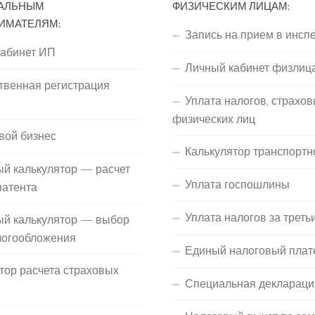
АЛЬНЫМ
ФИЗИЧЕСКИМ ЛИЦАМ:
ИМАТЕЛЯМ:
Запись на прием в инсп
кабинет ИП
Личный кабинет физлиц
твенная регистрация
Уплата налогов, страхов
П
физических лиц
вой бизнес
Калькулятор транспортн
й калькулятор — расчет
Уплата госпошлины
патента
Уплата налогов за треть
ый калькулятор — выбор
логообложения
Единый налоговый плат
тор расчета страховых
Специальная деклараци