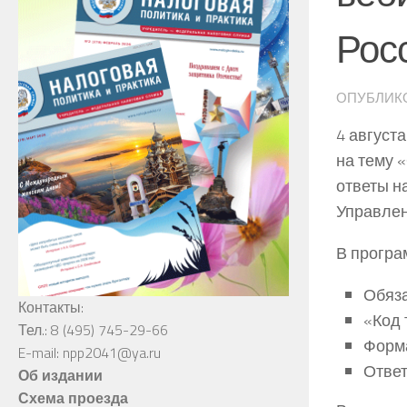
Рос
ОПУБЛИК
4 август
на тему 
ответы н
Управлен
В програ
Обяза
Контакты:
«Код 
Тел.: 8 (495) 745-29-66
Форма
E-mail: npp2041@ya.ru
Ответ
Об издании
Схема проезда