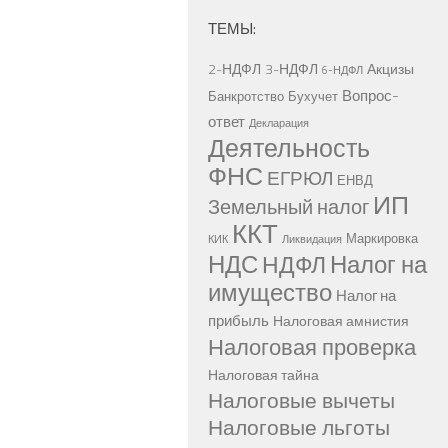
ТЕМЫ:
2-НДФЛ
3-НДФЛ
Акцизы
6-НДФЛ
Вопрос-
Банкротство
Бухучет
ответ
Декларация
Деятельность
ФНС
ЕГРЮЛ
ЕНВД
ИП
Земельный налог
ККТ
Маркировка
КИК
Ликвидация
НДС
Налог на
НДФЛ
имущество
Налог на
прибыль
Налоговая амнистия
Налоговая проверка
Налоговая тайна
Налоговые вычеты
Налоговые льготы