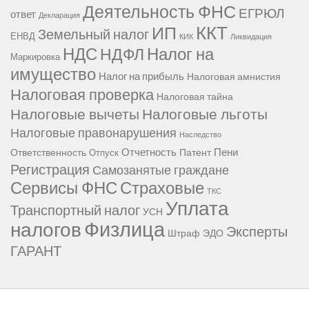
Деятельность ФНС
ЕГРЮЛ
ответ
Декларация
ККТ
ИП
Земельный налог
ЕНВД
КИК
Ликвидация
НДС
Налог на
НДФЛ
Маркировка
имущество
Налог на прибыль
Налоговая амнистия
Налоговая проверка
Налоговая тайна
Налоговые вычеты
Налоговые льготы
Налоговые правонарушения
Наследство
Отчетность
Пени
Ответственность
Патент
Отпуск
Регистрация
Самозанятые граждане
Сервисы ФНС
Страховые
ТКС
Уплата
Транспортный налог
УСН
Физлица
налогов
Эксперты
Штраф
ЭДО
ГАРАНТ