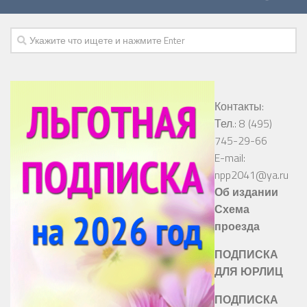
Контакты:
Тел.: 8 (495)
745-29-66
E-mail:
npp2041@ya.ru
Об издании
Схема
проезда
ПОДПИСКА
ДЛЯ ЮРЛИЦ
ПОДПИСКА