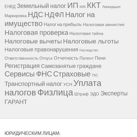
ККТ
ИП
Земельный налог
ЕНВД
КИК
Ликвидация
НДС
Налог на
НДФЛ
Маркировка
имущество
Налог на прибыль
Налоговая амнистия
Налоговая проверка
Налоговая тайна
Налоговые вычеты
Налоговые льготы
Налоговые правонарушения
Наследство
Отчетность
Пени
Ответственность
Патент
Отпуск
Регистрация
Самозанятые граждане
Сервисы ФНС
Страховые
ТКС
Уплата
Транспортный налог
УСН
Физлица
налогов
Эксперты
Штраф
ЭДО
ГАРАНТ
ЮРИДИЧЕСКИМ ЛИЦАМ: