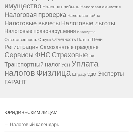
имущество
Налог на прибыль
Налоговая амнистия
Налоговая проверка
Налоговая тайна
Налоговые вычеты
Налоговые льготы
Налоговые правонарушения
Наследство
Отчетность
Пени
Ответственность
Патент
Отпуск
Регистрация
Самозанятые граждане
Сервисы ФНС
Страховые
ТКС
Уплата
Транспортный налог
УСН
Физлица
налогов
Эксперты
Штраф
ЭДО
ГАРАНТ
ЮРИДИЧЕСКИМ ЛИЦАМ:
Налоговый календарь