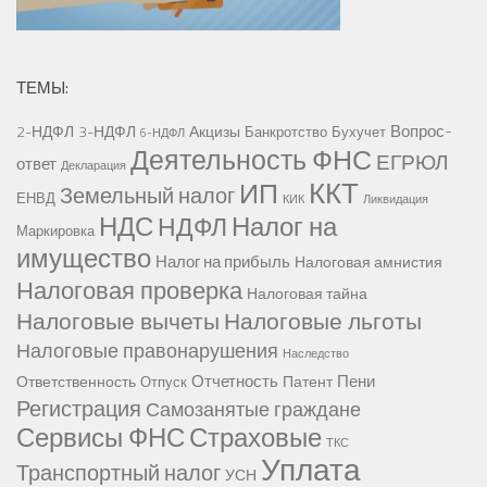
ТЕМЫ:
Вопрос-
2-НДФЛ
3-НДФЛ
Акцизы
Банкротство
Бухучет
6-НДФЛ
Деятельность ФНС
ЕГРЮЛ
ответ
Декларация
ККТ
ИП
Земельный налог
ЕНВД
КИК
Ликвидация
НДС
Налог на
НДФЛ
Маркировка
имущество
Налог на прибыль
Налоговая амнистия
Налоговая проверка
Налоговая тайна
Налоговые вычеты
Налоговые льготы
Налоговые правонарушения
Наследство
Отчетность
Пени
Ответственность
Патент
Отпуск
Регистрация
Самозанятые граждане
Сервисы ФНС
Страховые
ТКС
Уплата
Транспортный налог
УСН