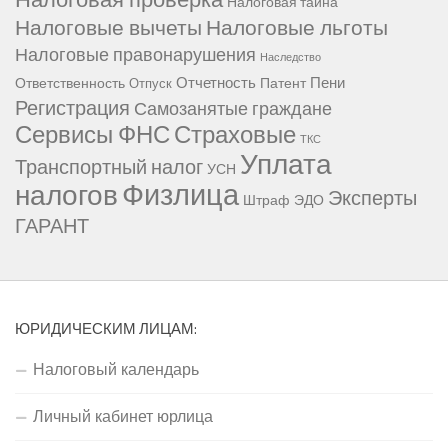
Налоговая тайна
Налоговые вычеты
Налоговые льготы
Налоговые правонарушения
Наследство
Отчетность
Пени
Ответственность
Патент
Отпуск
Регистрация
Самозанятые граждане
Сервисы ФНС
Страховые
ТКС
Уплата
Транспортный налог
УСН
Физлица
налогов
Эксперты
Штраф
ЭДО
ГАРАНТ
ЮРИДИЧЕСКИМ ЛИЦАМ:
Налоговый календарь
Личный кабинет юрлица