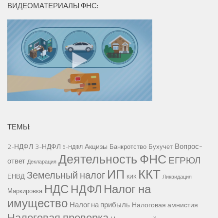
ВИДЕОМАТЕРИАЛЫ ФНС:
ТЕМЫ:
Вопрос-
2-НДФЛ
3-НДФЛ
Акцизы
Банкротство
Бухучет
6-НДФЛ
Деятельность ФНС
ЕГРЮЛ
ответ
Декларация
ККТ
ИП
Земельный налог
ЕНВД
КИК
Ликвидация
НДС
Налог на
НДФЛ
Маркировка
имущество
Налог на прибыль
Налоговая амнистия
Налоговая проверка