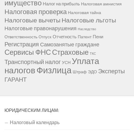
имущество
Налог на прибыль
Налоговая амнистия
Налоговая проверка
Налоговая тайна
Налоговые вычеты
Налоговые льготы
Налоговые правонарушения
Наследство
Отчетность
Пени
Ответственность
Патент
Отпуск
Регистрация
Самозанятые граждане
Сервисы ФНС
Страховые
ТКС
Уплата
Транспортный налог
УСН
Физлица
налогов
Эксперты
Штраф
ЭДО
ГАРАНТ
ЮРИДИЧЕСКИМ ЛИЦАМ:
Налоговый календарь