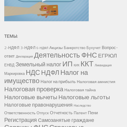
ТЕМЫ:
Вопрос-
2-НДФЛ
3-НДФЛ
Акцизы
Банкротство
Бухучет
6-НДФЛ
Деятельность ФНС
ЕГРЮЛ
ответ
Декларация
ККТ
ИП
Земельный налог
ЕНВД
КИК
Ликвидация
НДС
Налог на
НДФЛ
Маркировка
имущество
Налог на прибыль
Налоговая амнистия
Налоговая проверка
Налоговая тайна
Налоговые вычеты
Налоговые льготы
Налоговые правонарушения
Наследство
Отчетность
Пени
Ответственность
Патент
Отпуск
Регистрация
Самозанятые граждане