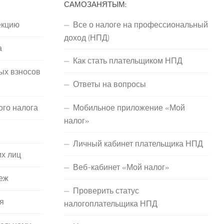
САМОЗАНЯТЫМ:
екцию
Все о налоге на профессиональный
доход (НПД)
а
Как стать плательщиком НПД
ых взносов
Ответы на вопросы
ого налога
Мобильное приложение «Мой
налог»
Личный кабинет плательщика НПД
их лиц
Веб-кабинет «Мой налог»
еж
Проверить статус
я
налогоплательщика НПД