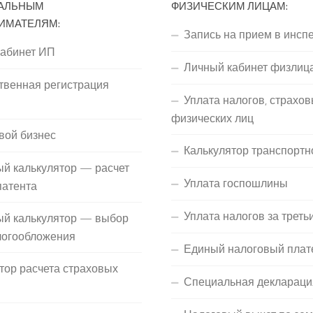
АЛЬНЫМ
ФИЗИЧЕСКИМ ЛИЦАМ:
ИМАТЕЛЯМ:
Запись на прием в инсп
кабинет ИП
Личный кабинет физлиц
твенная регистрация
Уплата налогов, страхов
П
физических лиц
вой бизнес
Калькулятор транспортн
й калькулятор — расчет
Уплата госпошлины
патента
Уплата налогов за треть
ый калькулятор — выбор
логообложения
Единый налоговый плат
тор расчета страховых
Специальная деклараци