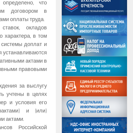
 определено, что
вым договором в
ами оплаты труда.
ставок, окладов
о характера, в том
 системы доплат и
я устанавливаются
ативными актами в
тивными правовыми
ждения за выслугу
ть учтены в целях
мер и условия его
актами) и (или)
и актами.
нсов Российской