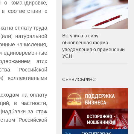
 о командировке,
в соответствии с
ка на оплату труда
или) натуральной
Вступила в силу
обновленная форма
онные начисления,
уведомления о применении
 и единовременные
УСН
одержанием этих
ства Российской
и) коллективными
СЕРВИСЫ ФНС:
асходам на оплату
ий, в частности,
(надбавки за стаж
ьством Российской