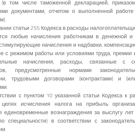
 (в том числе таможенной декларацией, приказом
ыми документами, отчетом о выполненной работе 
м).
ании статьи 255 Кодекса в расходы налогоплательщи
тся любые начисления работникам в денежной и (
стимулирующие начисления и надбавки, компенсаци
е с режимом работы или условиями труда, премии
ельные начисления, расходы, связанные с с
ков, предусмотренные нормами законодатель
ии, трудовыми договорами (контрактами) и (ил
ми.
тствии с пунктом 10 указанной статьи Кодекса к р
 целях исчисления налога на прибыль организац
я единовременные вознаграждения за выслугу лет 
по специальности) в соответствии с законодател
ии.