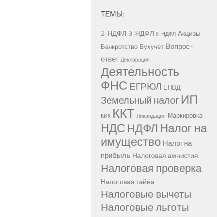
ТЕМЫ:
2-НДФЛ
3-НДФЛ
Акцизы
6-НДФЛ
Вопрос-
Банкротство
Бухучет
ответ
Декларация
Деятельность
ФНС
ЕГРЮЛ
ЕНВД
ИП
Земельный налог
ККТ
Маркировка
КИК
Ликвидация
НДС
Налог на
НДФЛ
имущество
Налог на
прибыль
Налоговая амнистия
Налоговая проверка
Налоговая тайна
Налоговые вычеты
Налоговые льготы