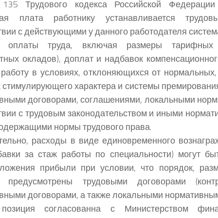
 135 Трудового кодекса Российской Федерации
ная плата работнику устанавливается трудо
твии с действующими у данного работодателя систем
 оплаты труда, включая размеры тарифных 
тных окладов), доплат и надбавок компенсационног
 работу в условиях, отклоняющихся от нормальных,
 стимулирующего характера и системы премировани
вными договорами, соглашениями, локальными норм
твии с трудовым законодательством и иными норма
содержащими нормы трудового права.
ельно, расходы в виде единовременного вознагра
бавки за стаж работы по специальности) могут бы
бложения прибыли при условии, что порядок, раз
 предусмотрены трудовыми договорами (контр
вными договорами, а также локальными нормативным
позиция согласованна с Министерством фина