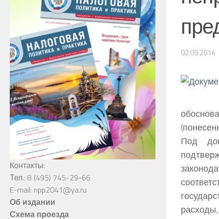
пре
02.09.2014
обоснов
(понесен
Под док
подтве
Контакты:
законода
Тел.: 8 (495) 745-29-66
соответ
E-mail: npp2041@ya.ru
государ
Об издании
расходы
Схема проезда