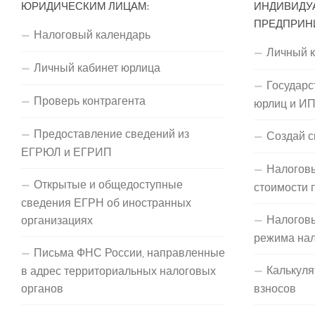
ЮРИДИЧЕСКИМ ЛИЦАМ:
ИНДИВИДУ
ПРЕДПРИН
Налоговый календарь
Личный 
Личный кабинет юрлица
Государс
Проверь контрагента
юрлиц и И
Предоставление сведений из
Создай с
ЕГРЮЛ и ЕГРИП
Налоговы
Открытые и общедоступные
стоимости 
сведения ЕГРН об иностранных
Налогов
организациях
режима на
Письма ФНС России, направленные
Калькуля
в адрес территориальных налоговых
органов
взносов