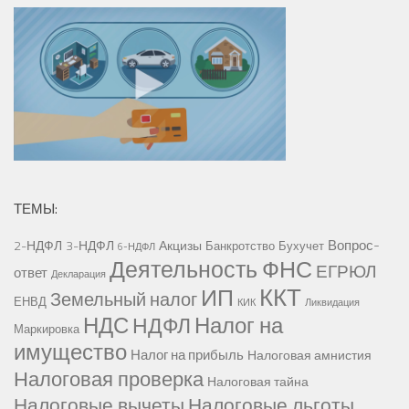
ТЕМЫ:
Вопрос-
2-НДФЛ
3-НДФЛ
Акцизы
Банкротство
Бухучет
6-НДФЛ
Деятельность ФНС
ЕГРЮЛ
ответ
Декларация
ККТ
ИП
Земельный налог
ЕНВД
КИК
Ликвидация
НДС
Налог на
НДФЛ
Маркировка
имущество
Налог на прибыль
Налоговая амнистия
Налоговая проверка
Налоговая тайна
Налоговые вычеты
Налоговые льготы