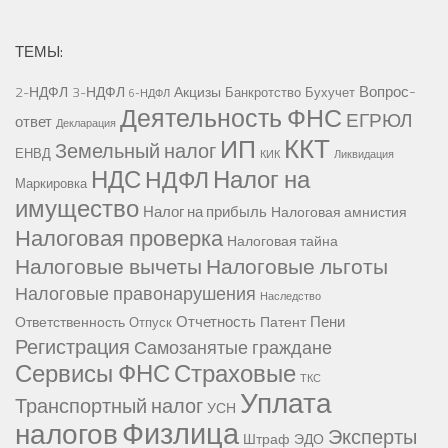
ТЕМЫ:
Вопрос-
2-НДФЛ
3-НДФЛ
Акцизы
Банкротство
Бухучет
6-НДФЛ
Деятельность ФНС
ЕГРЮЛ
ответ
Декларация
ККТ
ИП
Земельный налог
ЕНВД
КИК
Ликвидация
НДС
Налог на
НДФЛ
Маркировка
имущество
Налог на прибыль
Налоговая амнистия
Налоговая проверка
Налоговая тайна
Налоговые вычеты
Налоговые льготы
Налоговые правонарушения
Наследство
Отчетность
Пени
Ответственность
Патент
Отпуск
Регистрация
Самозанятые граждане
Сервисы ФНС
Страховые
ТКС
Уплата
Транспортный налог
УСН
Физлица
налогов
Эксперты
Штраф
ЭДО