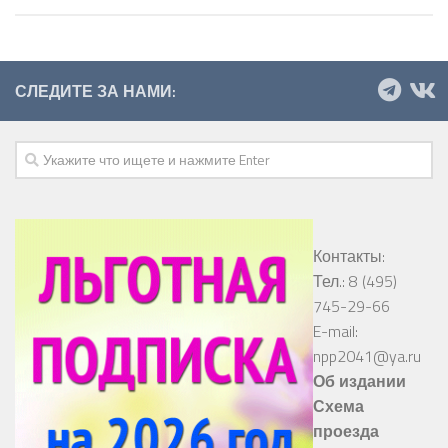
СЛЕДИТЕ ЗА НАМИ:
Контакты:
Тел.: 8 (495)
745-29-66
E-mail:
npp2041@ya.ru
Об издании
Схема
проезда