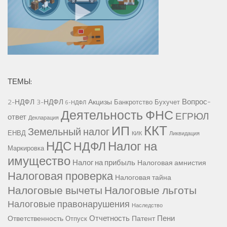
ТЕМЫ:
Вопрос-
2-НДФЛ
3-НДФЛ
Акцизы
Банкротство
Бухучет
6-НДФЛ
Деятельность ФНС
ЕГРЮЛ
ответ
Декларация
ККТ
ИП
Земельный налог
ЕНВД
КИК
Ликвидация
НДС
Налог на
НДФЛ
Маркировка
имущество
Налог на прибыль
Налоговая амнистия
Налоговая проверка
Налоговая тайна
Налоговые вычеты
Налоговые льготы
Налоговые правонарушения
Наследство
Отчетность
Пени
Ответственность
Патент
Отпуск