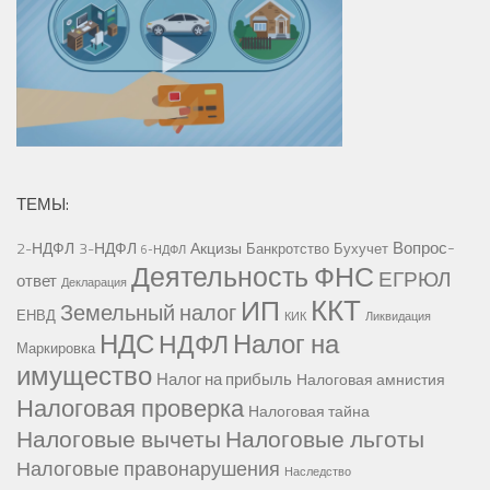
ТЕМЫ:
Вопрос-
2-НДФЛ
3-НДФЛ
Акцизы
Банкротство
Бухучет
6-НДФЛ
Деятельность ФНС
ЕГРЮЛ
ответ
Декларация
ККТ
ИП
Земельный налог
ЕНВД
КИК
Ликвидация
НДС
Налог на
НДФЛ
Маркировка
имущество
Налог на прибыль
Налоговая амнистия
Налоговая проверка
Налоговая тайна
Налоговые вычеты
Налоговые льготы
Налоговые правонарушения
Наследство