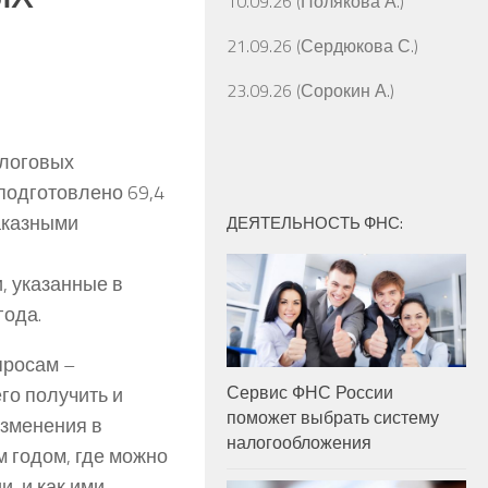
10.09.26 (Полякова А.)
21.09.26 (Сердюкова С.)
23.09.26 (Сорокин А.)
логовых
подготовлено 69,4
аказными
ДЕЯТЕЛЬНОСТЬ ФНС:
, указанные в
года.
просам –
Сервис ФНС России
го получить и
поможет выбрать систему
изменения в
налогообложения
 годом, где можно
и, и как ими