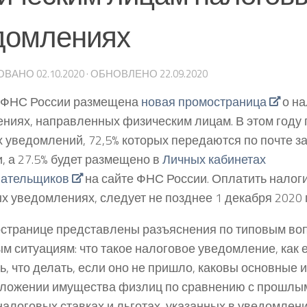
домлениях
ОВАНО
02.10.2020
· ОБНОВЛЕНО
22.09.2020
е ФНС России размещена
новая промостраница
о на
ниях, направленных физическим лицам. В этом году 
х уведомлений, 72,5% которых передаются по почте з
, а 27.5% будет размещено в
Личных кабинетах
лательщиков
на сайте ФНС России. Оплатить налоги
х уведомлениях, следует не позднее 1 декабря 2020 
странице представлены разъяснения по типовым во
м ситуациям: что такое налоговое уведомление, как е
ь, что делать, если оно не пришло, каковы основные 
ложении имущества физлиц по сравнению с прошлым
налоговых ставках и льготах, указанных в уведомлени