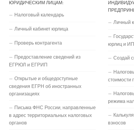
ЮРИДИЧЕСКИМ ЛИЦАМ:
ИНДИВИДУ
ПРЕДПРИН
Налоговый календарь
Личный 
Личный кабинет юрлица
Государс
Проверь контрагента
юрлиц и И
Предоставление сведений из
Создай с
ЕГРЮЛ и ЕГРИП
Налоговы
Открытые и общедоступные
стоимости 
сведения ЕГРН об иностранных
Налогов
организациях
режима на
Письма ФНС России, направленные
Калькуля
в адрес территориальных налоговых
органов
взносов