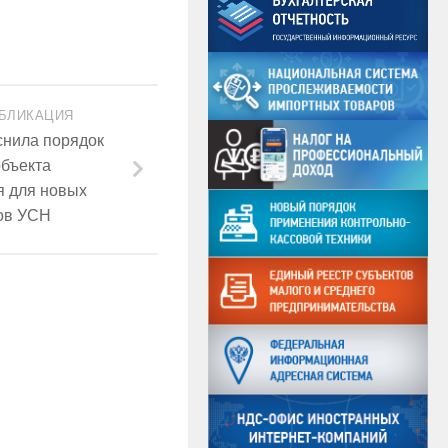
БЛИКАЦИЯ
снила порядок
объекта
я для новых
ов УСН