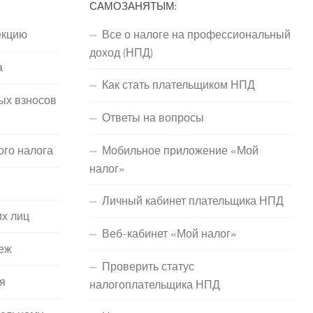
САМОЗАНЯТЫМ:
екцию
Все о налоге на профессиональный
доход (НПД)
а
Как стать плательщиком НПД
ых взносов
Ответы на вопросы
ого налога
Мобильное приложение «Мой
налог»
Личный кабинет плательщика НПД
их лиц
Веб-кабинет «Мой налог»
еж
Проверить статус
я
налогоплательщика НПД