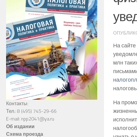
уве
ОПУБЛИК
На сайт
уведомле
млн таки
письмами
налогоп
налоговы
На промо
Контакты:
жизненны
Тел.: 8 (495) 745-29-66
E-mail: npp2041@ya.ru
исполнит
Об издании
налогооб
Схема проезда
узнать о 