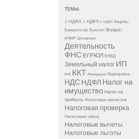
ТЕМЫ:
2-НДФЛ
3-НДФЛ
Акцизы
6-НДФЛ
Вопрос-
Банкротство
Бухучет
ответ
Декларация
Деятельность
ФНС
ЕГРЮЛ
ЕНВД
ИП
Земельный налог
ККТ
Маркировка
КИК
Ликвидация
НДС
Налог на
НДФЛ
имущество
Налог на
прибыль
Налоговая амнистия
Налоговая проверка
Налоговая тайна
Налоговые вычеты
Налоговые льготы