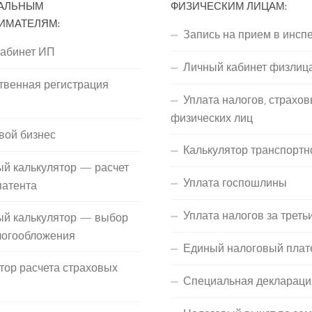
АЛЬНЫМ
ФИЗИЧЕСКИМ ЛИЦАМ:
ИМАТЕЛЯМ:
Запись на прием в инсп
кабинет ИП
Личный кабинет физлиц
твенная регистрация
Уплата налогов, страхов
П
физических лиц
вой бизнес
Калькулятор транспортн
й калькулятор — расчет
Уплата госпошлины
патента
Уплата налогов за треть
ый калькулятор — выбор
логообложения
Единый налоговый плат
тор расчета страховых
Специальная деклараци