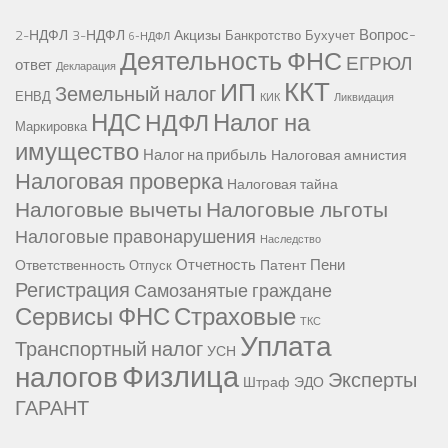
Вопрос-
2-НДФЛ
3-НДФЛ
Акцизы
Банкротство
Бухучет
6-НДФЛ
Деятельность ФНС
ЕГРЮЛ
ответ
Декларация
ККТ
ИП
Земельный налог
ЕНВД
КИК
Ликвидация
НДС
Налог на
НДФЛ
Маркировка
имущество
Налог на прибыль
Налоговая амнистия
Налоговая проверка
Налоговая тайна
Налоговые вычеты
Налоговые льготы
Налоговые правонарушения
Наследство
Отчетность
Пени
Ответственность
Патент
Отпуск
Регистрация
Самозанятые граждане
Сервисы ФНС
Страховые
ТКС
Уплата
Транспортный налог
УСН
Физлица
налогов
Эксперты
Штраф
ЭДО
ГАРАНТ