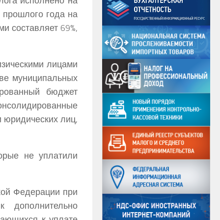
лога исполнено на
ю прошлого года на
ми составляет 69%,
изическими лицами
тве муниципальных
ированный бюджет
консолидированные
и юридических лиц,
орые не уплатили
ской Федерации при
к дополнительно
тающихся к уплате