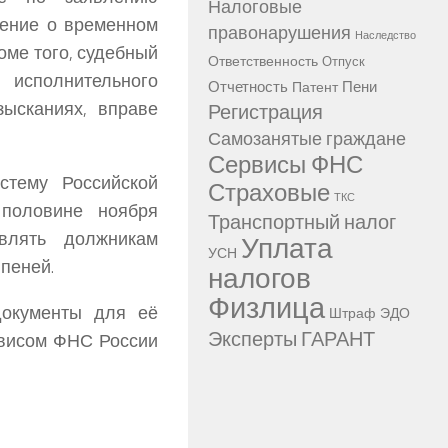
Налоговые
ление о временном
правонарушения
Наследство
оме того, судебный
Ответственность
Отпуск
 исполнительного
Отчетность
Пени
Патент
ысканиях, вправе
Регистрация
Самозанятые граждане
Сервисы ФНС
стему Российской
Страховые
ТКС
половине ноября
Транспортный налог
влять должникам
Уплата
УСН
пеней.
налогов
Физлица
документы для её
Штраф
ЭДО
Эксперты ГАРАНТ
рвисом ФНС России