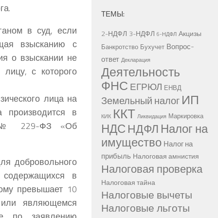
га.
ТЕМЫ:
ганом в суд, если
2-НДФЛ
3-НДФЛ
Акцизы
6-НДФЛ
ащая взысканию с
Вопрос-
Банкротство
Бухучет
ия о взыскании не
ответ
Декларация
Деятельность
 лицу, с которого
ФНС
ЕГРЮЛ
ЕНВД
ИП
зического лица на
Земельный налог
ККТ
а производится в
Маркировка
КИК
Ликвидация
07 № 229-ФЗ «Об
НДС
Налог на
НДФЛ
имущество
Налог на
прибыль
Налоговая амнистия
ля добровольного
Налоговая проверка
, содержащихся в
Налоговая тайна
рому превышает 10
Налоговые вычеты
а или являющемся
Налоговые льготы
ве по заявлению