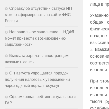
лица в п
Справку об отсутствии статуса ИП
можно сформировать на сайте ФНС
Указанн
России
общая с
физическ
Неправильное заполнение 3-НДФЛ
позднее
может привести к возникновению
взыскива
задолженности
3. Взыск
Выплата зарплаты иностранцам:
основан
важные нюансы
соотве
исполнит
С 1 августа упрощается порядок
получения налоговых уведомлений
При это
через единый портал госуслуг
исполне
исполни
Сформирован рейтинг актуальности
тысяч р
ГАР
судебны