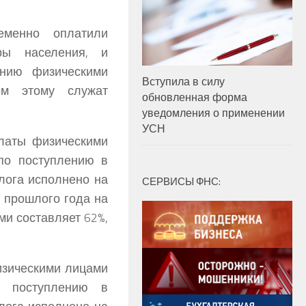
еменно оплатили
ры населения, и
ению физическими
Вступила в силу
ем этому служат
обновленная форма
уведомления о применении
УСН
платы физическими
по поступлению в
лога исполнено на
СЕРВИСЫ ФНС:
ю прошлого года на
ми составляет 62%,
изическими лицами
о поступлению в