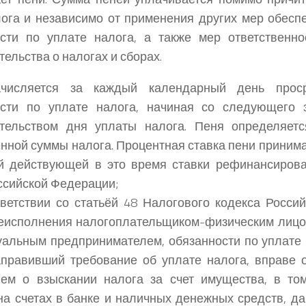
ога и независимо от применения других мер обесп
ости по уплате налога, а также мер ответственн
тельства о налогах и сборах.
числяется за каждый календарный день проср
ости по уплате налога, начиная со следующего 
ательством дня уплаты налога. Пеня определяетс
нной суммы налога. Процентная ставка пени приним
ой действующей в это время ставки рефинансиров
ссийской Федерации;
тветствии со статьёй 48 Налогового кодекса Росси
неисполнения налогоплательщиком-физическим лиц
альным предпринимателем, обязанности по уплате 
аправивший требование об уплате налога, вправе о
ием о взыскании налога за счет имущества, в то
на счетах в банке и наличных денежных средств, д