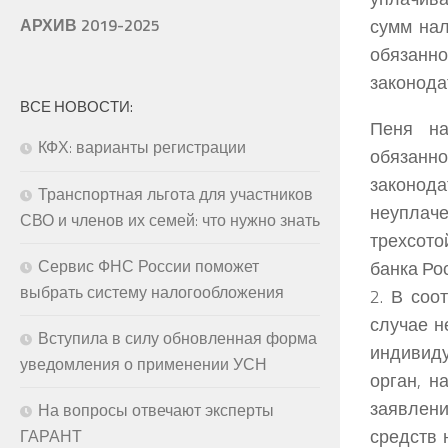
сумм нал
АРХИВ 2019-2025
обязанн
законода
ВСЕ НОВОСТИ:
Пеня на
КФХ: варианты регистрации
обязанн
законод
Транспортная льгота для участников
неуплаче
СВО и членов их семей: что нужно знать
трехсот
Сервис ФНС России поможет
банка Ро
выбрать систему налогообложения
2. В соо
случае 
Вступила в силу обновленная форма
индивиду
уведомления о применении УСН
орган, н
заявлен
На вопросы отвечают эксперты
средств 
ГАРАНТ