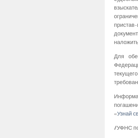
взыскате
ограниче
пристав
докумен
наложить
Для обе
Федерац
текущег
требован
Информа
погашени
«
Узнай с
//УФНС п