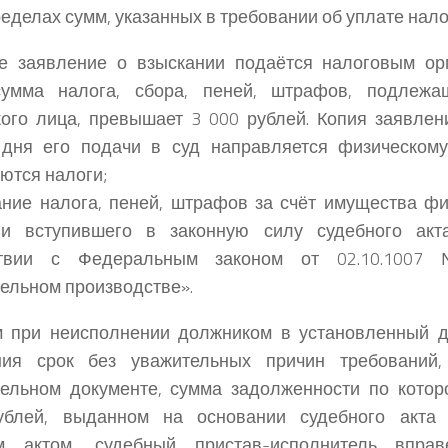
ределах сумм, указанных в требовании об уплате нало
ое заявление о взыскании подаётся налоговым ор
умма налога, сбора, пеней, штрафов, подлеж
ого лица, превышает 3 000 рублей. Копия заявлен
 дня его подачи в суд направляется физическому
ются налоги;
ание налога, пеней, штрафов за счёт имущества фи
ии вступившего в законную силу судебного акт
тствии с Федеральным законом от 02.10.10
ельном производстве».
м при неисполнении должником в установленный д
ния срок без уважительных причин требований
тельном документе, сумма задолженности по кото
ублей, выданном на основании судебного акт
м актом, судебный пристав-исполнитель впра