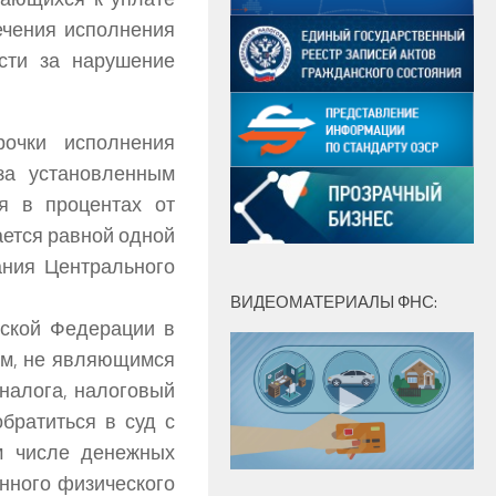
ечения исполнения
ости за нарушение
очки исполнения
за установленным
я в процентах от
ается равной одной
ания Центрального
ВИДЕОМАТЕРИАЛЫ ФНС:
йской Федерации в
ом, не являющимся
налога, налоговый
братиться в суд с
м числе денежных
анного физического