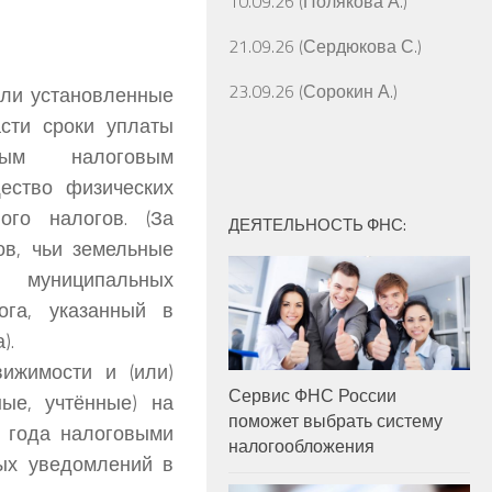
10.09.26 (Полякова А.)
21.09.26 (Сердюкова С.)
23.09.26 (Сорокин А.)
кли установленные
асти сроки уплаты
ным налоговым
ество физических
ого налогов.
(За
ДЕЯТЕЛЬНОСТЬ ФНС:
ов, чьи земельные
 муниципальных
ога, указанный в
).
ижимости и (или)
Сервис ФНС России
ные, учтённые) на
поможет выбрать систему
3 года налоговыми
налогообложения
ых уведомлений в