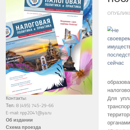
ОПУБЛИК
образов
налогово
Для упл
Контакты:
Тел.: 8 (495) 745-29-66
транспо
E-mail: npp2041@ya.ru
территор
Об издании
органам
Схема проезда