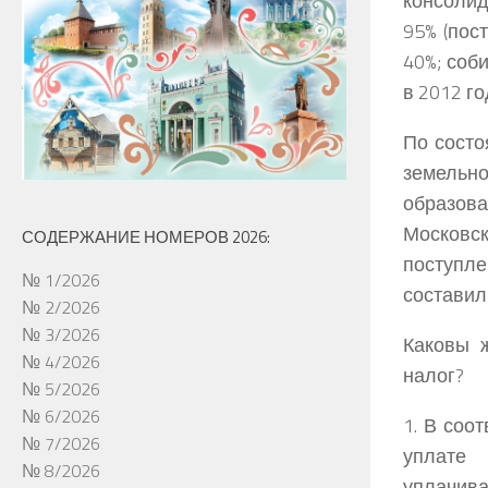
консолид
95% (пос
40%; соб
в 2012 го
По состо
земельно
образов
Московс
СОДЕРЖАНИЕ НОМЕРОВ 2026:
поступле
№ 1/2026
составили
№ 2/2026
№ 3/2026
Каковы 
№ 4/2026
налог?
№ 5/2026
№ 6/2026
1. В соо
№ 7/2026
уплате 
№ 8/2026
уплачива