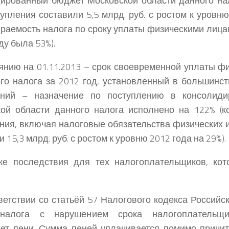
ированный бюджет Московской области данного на
тупления составили 5,5 млрд. руб. с ростом к уровн
ираемость налога по сроку уплаты физическими лица
ду была 53%).
янию на 01.11.2013 – срок своевременной уплаты ф
го налога за 2012 год, установленный в большинс
аний – назначение по поступлению в консолид
кой области данного налога исполнено на 122% (
ния, включая налоговые обязательства физических 
 15,3 млрд. руб. с ростом к уровню 2012 года на 29%).
же последствия для тех налогоплательщиков, кот
тветствии со статьёй 57 Налогового кодекса Россий
налога с нарушением срока налогоплательщи
ет пени. Сумма пеней уплачивается помимо причи