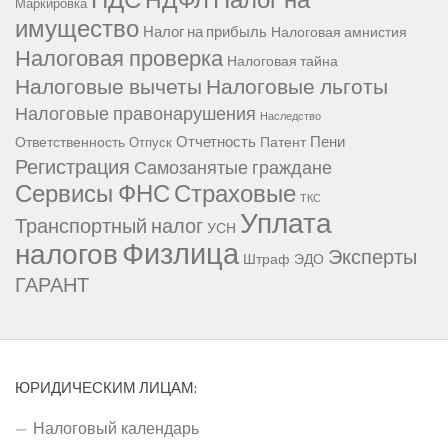
Маркировка
имущество
Налог на прибыль
Налоговая амнистия
Налоговая проверка
Налоговая тайна
Налоговые вычеты
Налоговые льготы
Налоговые правонарушения
Наследство
Отчетность
Пени
Ответственность
Патент
Отпуск
Регистрация
Самозанятые граждане
Сервисы ФНС
Страховые
ТКС
Уплата
Транспортный налог
УСН
Физлица
налогов
Эксперты
Штраф
ЭДО
ГАРАНТ
ЮРИДИЧЕСКИМ ЛИЦАМ:
Налоговый календарь