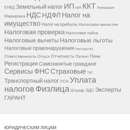
ККТ
ИП
Земельный налог
ЕНВД
КИК
Ликвидация
НДС
Налог на
НДФЛ
Маркировка
имущество
Налог на прибыль
Налоговая амнистия
Налоговая проверка
Налоговая тайна
Налоговые вычеты
Налоговые льготы
Налоговые правонарушения
Наследство
Отчетность
Пени
Ответственность
Патент
Отпуск
Регистрация
Самозанятые граждане
Сервисы ФНС
Страховые
ТКС
Уплата
Транспортный налог
УСН
Физлица
налогов
Эксперты
Штраф
ЭДО
ГАРАНТ
ЮРИДИЧЕСКИМ ЛИЦАМ: