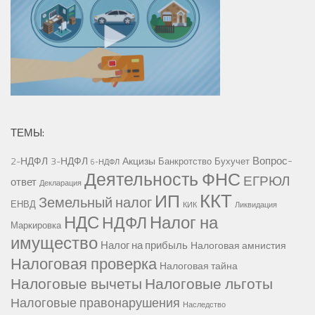
ТЕМЫ:
Вопрос-
2-НДФЛ
3-НДФЛ
Акцизы
Банкротство
Бухучет
6-НДФЛ
Деятельность ФНС
ЕГРЮЛ
ответ
Декларация
ККТ
ИП
Земельный налог
ЕНВД
КИК
Ликвидация
НДС
Налог на
НДФЛ
Маркировка
имущество
Налог на прибыль
Налоговая амнистия
Налоговая проверка
Налоговая тайна
Налоговые вычеты
Налоговые льготы
Налоговые правонарушения
Наследство