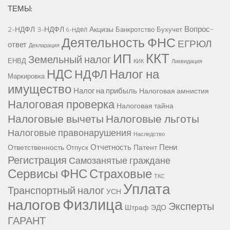
ТЕМЫ:
Вопрос-
2-НДФЛ
3-НДФЛ
Акцизы
Банкротство
Бухучет
6-НДФЛ
Деятельность ФНС
ЕГРЮЛ
ответ
Декларация
ККТ
ИП
Земельный налог
ЕНВД
КИК
Ликвидация
НДС
Налог на
НДФЛ
Маркировка
имущество
Налог на прибыль
Налоговая амнистия
Налоговая проверка
Налоговая тайна
Налоговые вычеты
Налоговые льготы
Налоговые правонарушения
Наследство
Отчетность
Пени
Ответственность
Патент
Отпуск
Регистрация
Самозанятые граждане
Сервисы ФНС
Страховые
ТКС
Уплата
Транспортный налог
УСН
Физлица
налогов
Эксперты
Штраф
ЭДО
ГАРАНТ