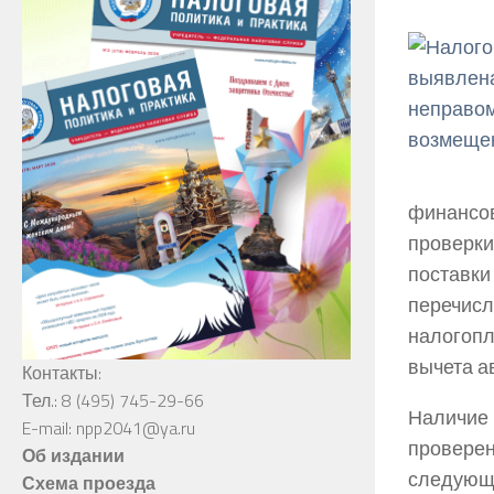
финансов
проверк
поставк
перечис
налогопл
вычета ав
Контакты:
Тел.: 8 (495) 745-29-66
Наличие
E-mail: npp2041@ya.ru
провере
Об издании
следующи
Схема проезда