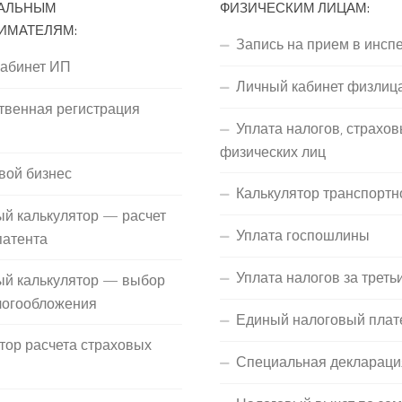
АЛЬНЫМ
ФИЗИЧЕСКИМ ЛИЦАМ:
ИМАТЕЛЯМ:
Запись на прием в инсп
кабинет ИП
Личный кабинет физлиц
твенная регистрация
Уплата налогов, страхов
П
физических лиц
вой бизнес
Калькулятор транспортн
й калькулятор — расчет
Уплата госпошлины
патента
Уплата налогов за треть
ый калькулятор — выбор
логообложения
Единый налоговый плат
тор расчета страховых
Специальная деклараци