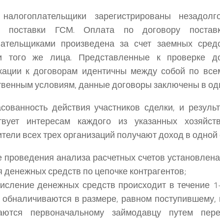
алогоплательщики зарегистрированы незадолг
а поставки ГСМ. Оплата по договору постав
лательщиками произведена за счет заемных средс
и того же лица. Представленные к проверке до
кации к договорам идентичны между собой по все
венным условиям, данные договоры заключены в од
ованность действия участников сделки, и результ
ствует интересам каждого из указанных хозяйст
ители всех трех организаций получают доход в одной 
 проведения анализа расчетных счетов установлена
 денежных средств по цепочке контрагентов;
сление денежных средств происходит в течение 1
 обналичиваются в размере, равном поступившему, 
аются первоначальному займодавцу путем пер