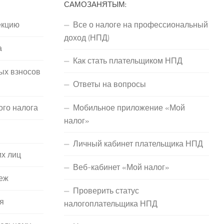
САМОЗАНЯТЫМ:
екцию
Все о налоге на профессиональный
доход (НПД)
а
Как стать плательщиком НПД
ых взносов
Ответы на вопросы
ого налога
Мобильное приложение «Мой
налог»
Личный кабинет плательщика НПД
их лиц
Веб-кабинет «Мой налог»
еж
Проверить статус
я
налогоплательщика НПД