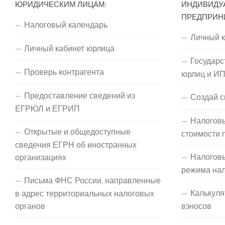
ЮРИДИЧЕСКИМ ЛИЦАМ:
ИНДИВИДУ
ПРЕДПРИН
Налоговый календарь
Личный 
Личный кабинет юрлица
Государс
Проверь контрагента
юрлиц и И
Предоставление сведений из
Создай с
ЕГРЮЛ и ЕГРИП
Налоговы
Открытые и общедоступные
стоимости 
сведения ЕГРН об иностранных
Налогов
организациях
режима на
Письма ФНС России, направленные
Калькуля
в адрес территориальных налоговых
органов
взносов