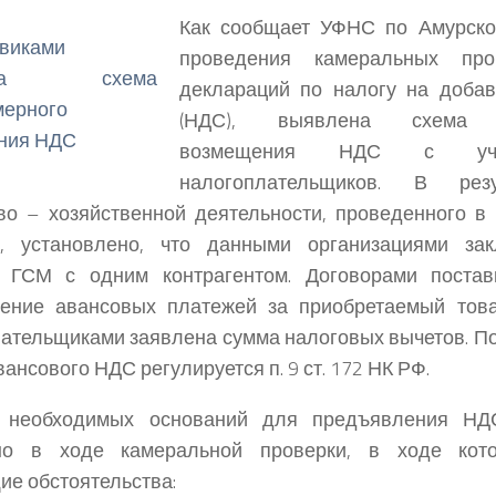
Как сообщает УФНС по Амурско
проведения камеральных про
деклараций по налогу на доба
(НДС), выявлена схема н
возмещения НДС с уча
налогоплательщиков.
В резу
о – хозяйственной деятельности, проведенного в
и, установлено, что данными организациями за
и ГСМ с одним контрагентом. Договорами постав
ление авансовых платежей за приобретаемый това
ательщиками заявлена сумма налоговых вычетов. П
ансового НДС регулируется п. 9 ст. 172 НК РФ.
 необходимых оснований для предъявления НД
но в ходе камеральной проверки, в ходе кот
е обстоятельства: