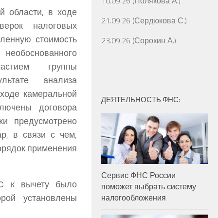
10.09.26 (Полякова А.)
й области, в ходе
21.09.26 (Сердюкова С.)
верок налоговых
вленную стоимость
23.09.26 (Сорокин А.)
еобоснованного
стием группы
льтате анализа
 ходе камеральной
ДЕЯТЕЛЬНОСТЬ ФНС:
ключены договора
ки предусмотрено
р, в связи с чем,
орядок применения
Сервис ФНС России
С к вычету было
поможет выбрать систему
орой установлены
налогообложения