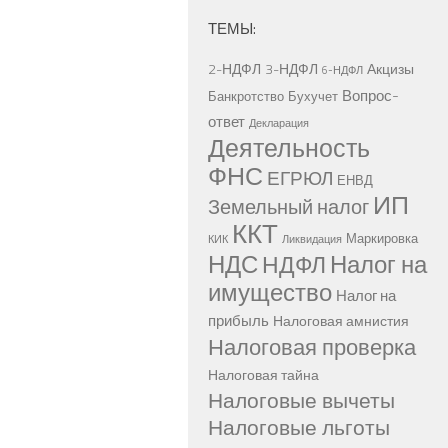
ТЕМЫ:
2-НДФЛ
3-НДФЛ
Акцизы
6-НДФЛ
Вопрос-
Банкротство
Бухучет
ответ
Декларация
Деятельность
ФНС
ЕГРЮЛ
ЕНВД
ИП
Земельный налог
ККТ
Маркировка
КИК
Ликвидация
НДС
Налог на
НДФЛ
имущество
Налог на
прибыль
Налоговая амнистия
Налоговая проверка
Налоговая тайна
Налоговые вычеты
Налоговые льготы