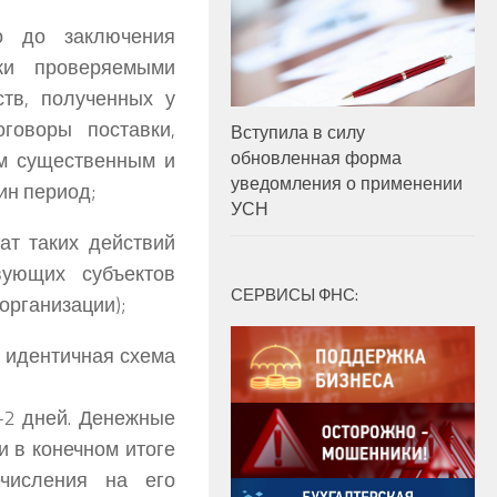
о до заключения
ки проверяемыми
тв, полученных у
говоры поставки,
Вступила в силу
обновленная форма
м существенным и
уведомления о применении
ин период;
УСН
ат таких действий
вующих субъектов
СЕРВИСЫ ФНС:
организации);
 идентичная схема
-2 дней. Денежные
и в конечном итоге
ечисления на его