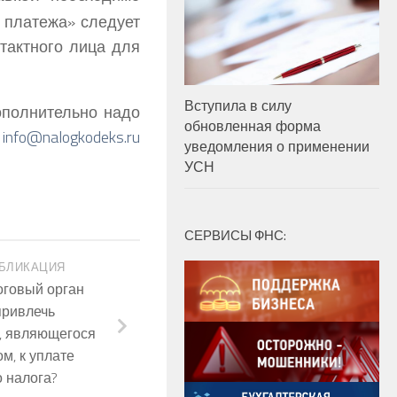
 платежа» следует
тактного лица для
Вступила в силу
ополнительно надо
обновленная форма
е
info
@
nalogkodeks
.
ru
уведомления о применении
УСН
СЕРВИСЫ ФНС:
БЛИКАЦИЯ
оговый орган
привлечь
, являющегося
м, к уплате
 налога?