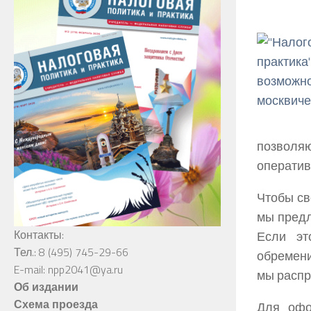
позволя
оператив
Чтобы св
мы предл
Контакты:
Если эт
Тел.: 8 (495) 745-29-66
обремени
E-mail: npp2041@ya.ru
мы распр
Об издании
Схема проезда
Для офо