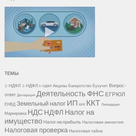
ТЕМЫ:
Вопрос-
2-НДФЛ
3-НДФЛ
Акцизы
Банкротство
Бухучет
6-НДФЛ
Деятельность ФНС
ЕГРЮЛ
ответ
Декларация
ККТ
ИП
Земельный налог
ЕНВД
КИК
Ликвидация
НДС
Налог на
НДФЛ
Маркировка
имущество
Налог на прибыль
Налоговая амнистия
Налоговая проверка
Налоговая тайна