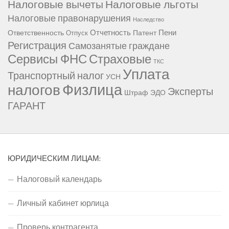
Налоговые вычеты
Налоговые льготы
Налоговые правонарушения
Наследство
Отчетность
Пени
Ответственность
Патент
Отпуск
Регистрация
Самозанятые граждане
Сервисы ФНС
Страховые
ТКС
Уплата
Транспортный налог
УСН
Физлица
налогов
Эксперты
Штраф
ЭДО
ГАРАНТ
ЮРИДИЧЕСКИМ ЛИЦАМ:
Налоговый календарь
Личный кабинет юрлица
Проверь контрагента