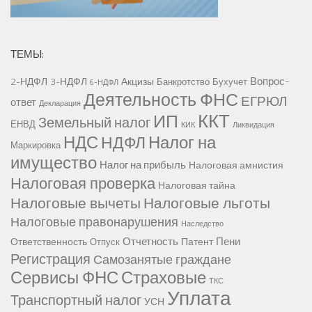
ТЕМЫ:
Вопрос-
2-НДФЛ
3-НДФЛ
Акцизы
Банкротство
Бухучет
6-НДФЛ
Деятельность ФНС
ЕГРЮЛ
ответ
Декларация
ККТ
ИП
Земельный налог
ЕНВД
КИК
Ликвидация
НДС
Налог на
НДФЛ
Маркировка
имущество
Налог на прибыль
Налоговая амнистия
Налоговая проверка
Налоговая тайна
Налоговые вычеты
Налоговые льготы
Налоговые правонарушения
Наследство
Отчетность
Пени
Ответственность
Патент
Отпуск
Регистрация
Самозанятые граждане
Сервисы ФНС
Страховые
ТКС
Уплата
Транспортный налог
УСН