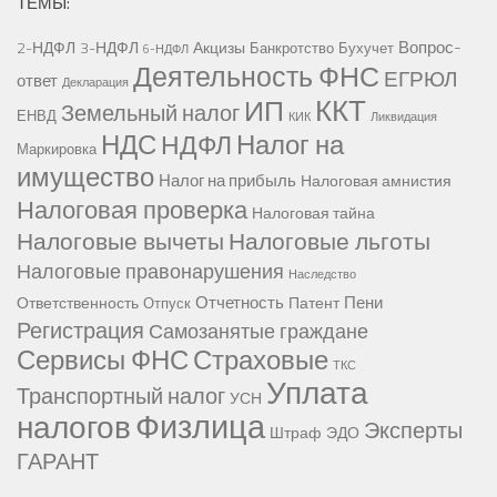
ТЕМЫ:
Вопрос-
2-НДФЛ
3-НДФЛ
Акцизы
Банкротство
Бухучет
6-НДФЛ
Деятельность ФНС
ЕГРЮЛ
ответ
Декларация
ККТ
ИП
Земельный налог
ЕНВД
КИК
Ликвидация
НДС
Налог на
НДФЛ
Маркировка
имущество
Налог на прибыль
Налоговая амнистия
Налоговая проверка
Налоговая тайна
Налоговые вычеты
Налоговые льготы
Налоговые правонарушения
Наследство
Отчетность
Пени
Ответственность
Патент
Отпуск
Регистрация
Самозанятые граждане
Сервисы ФНС
Страховые
ТКС
Уплата
Транспортный налог
УСН
Физлица
налогов
Эксперты
Штраф
ЭДО
ГАРАНТ