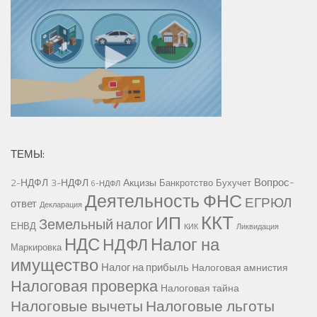
ТЕМЫ:
Вопрос-
2-НДФЛ
3-НДФЛ
Акцизы
Банкротство
Бухучет
6-НДФЛ
Деятельность ФНС
ЕГРЮЛ
ответ
Декларация
ККТ
ИП
Земельный налог
ЕНВД
КИК
Ликвидация
НДС
Налог на
НДФЛ
Маркировка
имущество
Налог на прибыль
Налоговая амнистия
Налоговая проверка
Налоговая тайна
Налоговые вычеты
Налоговые льготы