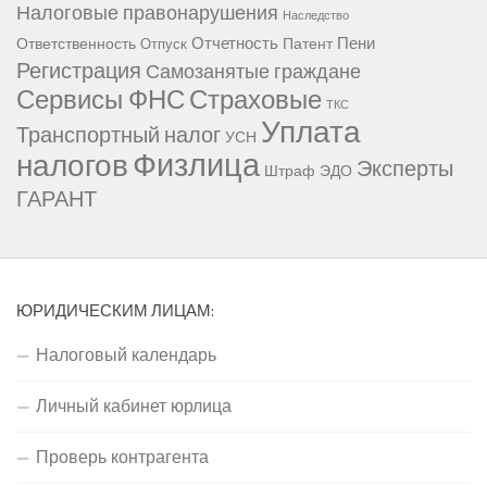
Налоговые правонарушения
Наследство
Отчетность
Пени
Ответственность
Патент
Отпуск
Регистрация
Самозанятые граждане
Сервисы ФНС
Страховые
ТКС
Уплата
Транспортный налог
УСН
Физлица
налогов
Эксперты
Штраф
ЭДО
ГАРАНТ
ЮРИДИЧЕСКИМ ЛИЦАМ:
Налоговый календарь
Личный кабинет юрлица
Проверь контрагента