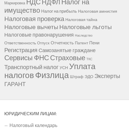
НДС
Налог на
НДФЛ
Маркировка
имущество
Налог на прибыль
Налоговая амнистия
Налоговая проверка
Налоговая тайна
Налоговые вычеты
Налоговые льготы
Налоговые правонарушения
Наследство
Отчетность
Пени
Ответственность
Патент
Отпуск
Регистрация
Самозанятые граждане
Сервисы ФНС
Страховые
ТКС
Уплата
Транспортный налог
УСН
Физлица
налогов
Эксперты
Штраф
ЭДО
ГАРАНТ
ЮРИДИЧЕСКИМ ЛИЦАМ:
Налоговый календарь