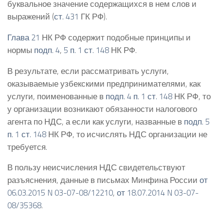
буквальное значение содержащихся в нем слов и
выражений (
ст. 431
ГК РФ).
Глава 21
НК РФ содержит подобные принципы и
нормы
подп. 4
,
5 п. 1 ст. 148
НК РФ.
В результате, если рассматривать услуги,
оказываемые узбекскими предпринимателями, как
услуги, поименованные в
подп. 4 п. 1 ст. 148
НК РФ, то
у организации возникают обязанности налогового
агента по НДС, а если как услуги, названные в
подп. 5
п. 1 ст. 148
НК РФ, то исчислять НДС организации не
требуется.
В пользу неисчисления НДС свидетельствуют
разъяснения, данные в письмах Минфина России
от
06.03.2015 N 03-07-08/12210
,
от 18.07.2014 N 03-07-
08/35368
.