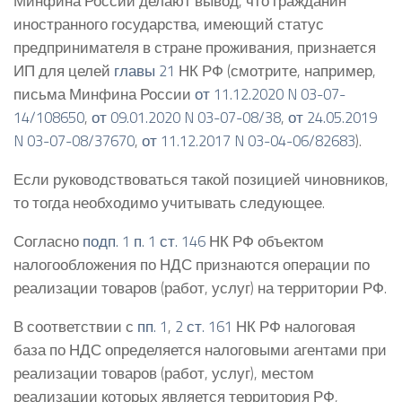
Минфина России делают вывод, что гражданин
иностранного государства, имеющий статус
предпринимателя в стране проживания, признается
ИП для целей
главы 21
НК РФ (смотрите, например,
письма Минфина России
от 11.12.2020 N 03-07-
14/108650
,
от 09.01.2020 N 03-07-08/38
,
от 24.05.2019
N 03-07-08/37670
,
от 11.12.2017 N 03-04-06/82683
).
Если руководствоваться такой позицией чиновников,
то тогда необходимо учитывать следующее.
Согласно
подп. 1 п. 1 ст. 146
НК РФ объектом
налогообложения по НДС признаются операции по
реализации товаров (работ, услуг) на территории РФ.
В соответствии с
пп. 1
,
2 ст. 161
НК РФ налоговая
база по НДС определяется налоговыми агентами при
реализации товаров (работ, услуг), местом
реализации которых является территория РФ,