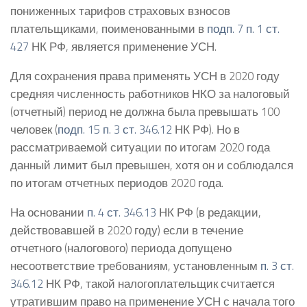
пониженных тарифов страховых взносов
плательщиками, поименованными в
подп. 7 п. 1 ст.
427
НК РФ, является применение УСН.
Для сохранения права применять УСН в 2020 году
средняя численность работников НКО за налоговый
(отчетный) период не должна была превышать 100
человек (
подп. 15 п. 3 ст. 346.12
НК РФ). Но в
рассматриваемой ситуации по итогам 2020 года
данный лимит был превышен, хотя он и соблюдался
по итогам отчетных периодов 2020 года.
На основании
п. 4 ст. 346.13
НК РФ (в редакции,
действовавшей в 2020 году) если в течение
отчетного (налогового) периода допущено
несоответствие требованиям, установленным
п. 3 ст.
346.12
НК РФ, такой налогоплательщик считается
утратившим право на применение УСН с начала того