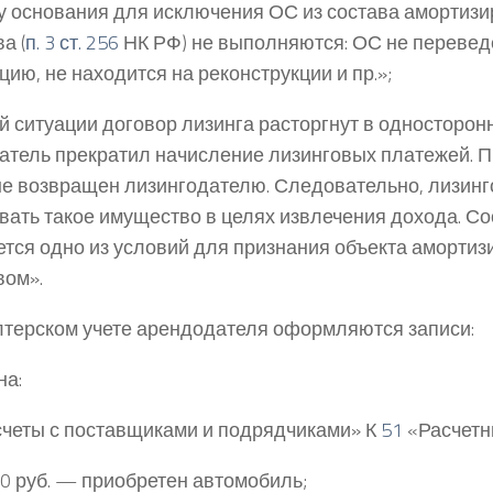
у основания для исключения ОС из состава амортиз
а (
п. 3 ст. 256
НК РФ) не выполняются: ОС не перевед
цию, не находится на реконструкции и пр.»;
й ситуации договор лизинга расторгнут в односторон
атель прекратил начисление лизинговых платежей. П
не возвращен лизингодателю. Следовательно, лизинг
вать такое имущество в целях извлечения дохода. Со
тся одно из условий для признания объекта аморти
ом».
лтерском учете арендодателя оформляются записи:
на:
четы с поставщиками и подрядчиками» К
51
«Расчетн
0 руб. — приобретен автомобиль;