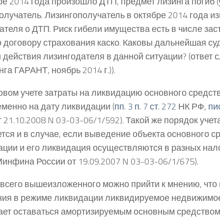
ре 2014 года произошло ДТП, предмет лизинга погиб (
олучатель. Лизингополучатель в октябре 2014 года и
ателя о ДТП. Риск гибели имущества есть в числе за
о договору страхования каско. Каковы дальнейшая су
и действия лизингодателя в данной ситуации? (ответ
га ГАРАНТ, ноябрь 2014 г.)).
овом учете затраты на ликвидацию основного средст
менно на дату ликвидации (
пп. 3 п. 7 ст. 272
НК РФ,
пи
 21.10.2008 N 03-03-06/1/592). Такой же порядок уче
тся и в случае, если выведение объекта основного с
ации и его ликвидация осуществляются в разных на
инфина России от 19.09.2007 N 03-03-06/1/675).
 всего вышеизложенного можно прийти к мнению, что
ия в режиме ликвидации ликвидируемое недвижимо
ет оставаться амортизируемым основным средством