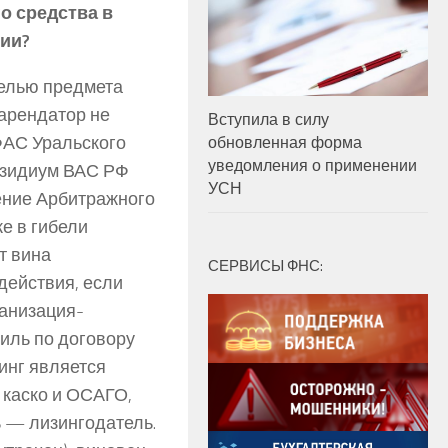
о средства в
нии?
белью предмета
 арендатор не
Вступила в силу
АС Уральского
обновленная форма
уведомления о применении
резидиум ВАС РФ
УСН
шение Арбитражного
же в гибели
т вина
СЕРВИСЫ ФНС:
действия, если
ганизация-
иль по договору
инг является
 каско и ОСАГО,
 — лизингодатель.