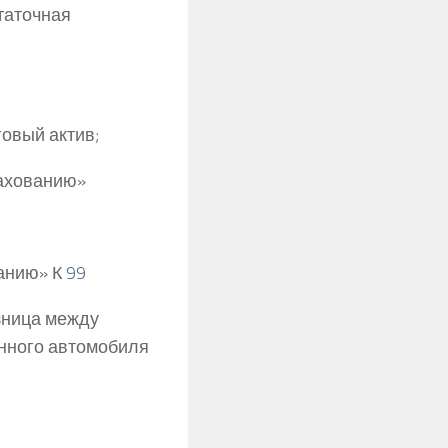
статочная
говый актив;
рахованию»
ванию» К
99
азница между
анного автомобиля