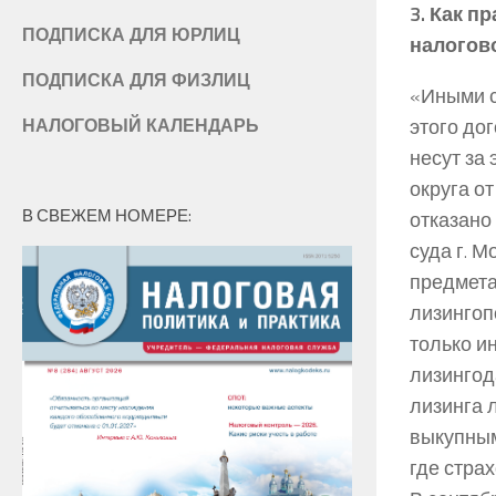
3. Как п
ПОДПИСКА ДЛЯ ЮРЛИЦ
налогов
ПОДПИСКА ДЛЯ ФИЗЛИЦ
«Иными с
этого до
НАЛОГОВЫЙ КАЛЕНДАРЬ
несут за
округа о
В СВЕЖЕМ НОМЕРЕ:
отказано
суда г. М
предмета
лизингоп
только и
лизингод
лизинга 
выкупным
где стра