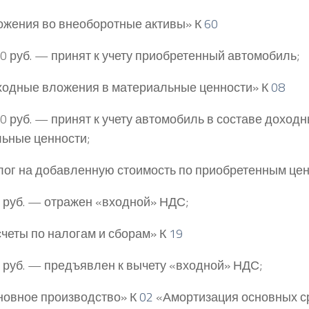
жения во внеоборотные активы» К
60
0 руб. — принят к учету приобретенный автомобиль;
одные вложения в материальные ценности» К
08
0 руб. — принят к учету автомобиль в составе доход
ьные ценности;
ог на добавленную стоимость по приобретенным це
 руб. — отражен «входной» НДС;
четы по налогам и сборам» К
19
 руб. — предъявлен к вычету «входной» НДС;
овное производство» К
02
«Амортизация основных с