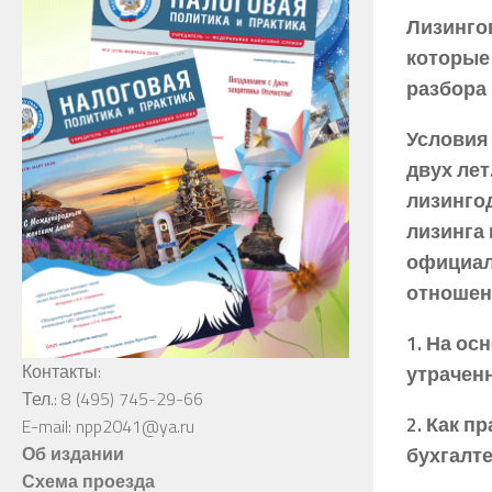
Лизинго
которые 
разбора 
Условия 
двух лет
лизинго
лизинга 
официал
отношен
1. На ос
Контакты:
утрачен
Тел.: 8 (495) 745-29-66
2. Как п
E-mail: npp2041@ya.ru
бухгалте
Об издании
Схема проезда