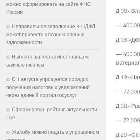
можно сформировать на сайте ФНС
Д
08
«Вло
России
— 400 00
Неправильное заполнение 3-НДФЛ
может привести к возникновению
Д
03
«Дох
задолженности
— 400 00
Выплата зарплаты иностранцам:
материал
важные нюансы
Д
19
«Нал
С 1 августа упрощается порядок
получения налоговых уведомлений
— 72 000
через единый портал госуслуг
Д
68
«Рас
Сформирован рейтинг актуальности
ГАР
— 72 000
Жалобу можно подать в упрощенном
Д
20
«Осн
порядке