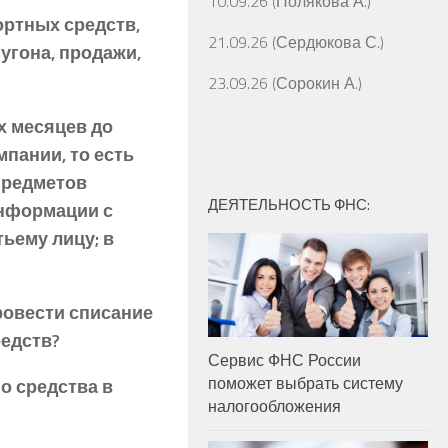
10.09.26 (Полякова А.)
ортных средств,
21.09.26 (Сердюкова С.)
угона, продажи,
23.09.26 (Сорокин А.)
х месяцев до
мпании, то есть
предметов
ДЕЯТЕЛЬНОСТЬ ФНС:
информации с
ьему лицу; в
ровести списание
едств?
Сервис ФНС России
поможет выбрать систему
о средства в
налогообложения