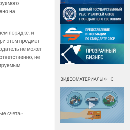
ируемого
ено на
нем порядке, и
ри этом предмет
одатель не может
ответственно, не
зируемым
ВИДЕОМАТЕРИАЛЫ ФНС:
ые счета»