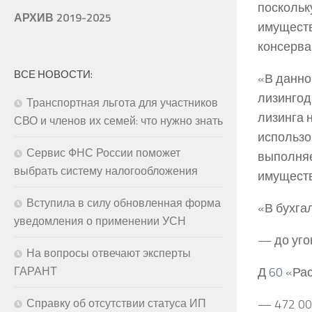
поскольк
АРХИВ 2019-2025
имуществ
консерва
ВСЕ НОВОСТИ:
«В данно
лизингод
Транспортная льгота для участников
лизинга 
СВО и членов их семей: что нужно знать
использо
Сервис ФНС России поможет
выполняе
выбрать систему налогообложения
имуществ
Вступила в силу обновленная форма
«В бухга
уведомления о применении УСН
— до уго
На вопросы отвечают эксперты
Д
60
«Рас
ГАРАНТ
— 472 00
Справку об отсутствии статуса ИП