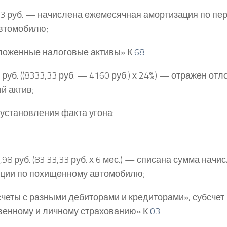
3 руб. — начислена ежемесячная амортизация по пе
втомобилю;
оженные налоговые активы» К
68
руб. ((8333,33 руб. — 4160 руб.) х 24%) — отражен от
й актив;
установления факта угона:
98 руб. (83 33,33 руб. х 6 мес.) — списана сумма начи
ции по похищенному автомобилю;
четы с разными дебиторами и кредиторами», субсчет
енному и личному страхованию» К
03