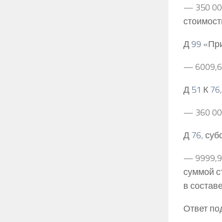
— 350 000
стоимост
Д
99
«При
— 6009,6 
Д
51
К
76
— 360 00
Д
76
, су
— 9999,9
суммой с
в состав
Ответ по