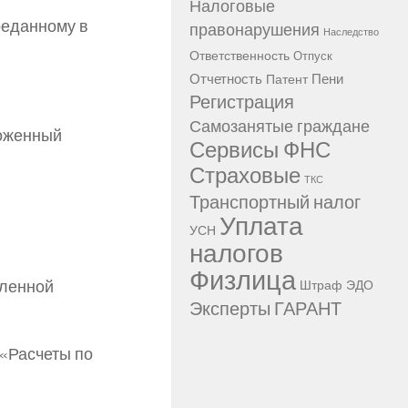
Налоговые
реданному в
правонарушения
Наследство
Ответственность
Отпуск
Отчетность
Пени
Патент
Регистрация
Самозанятые граждане
ложенный
Сервисы ФНС
Страховые
ТКС
Транспортный налог
Уплата
УСН
налогов
Физлица
сленной
Штраф
ЭДО
Эксперты ГАРАНТ
 «Расчеты по