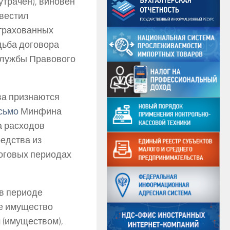
утрачен), виновен
звестил
страхованных
дьба договора
 службы Правового
ва признаются
сьмо
Минфина
та расходов
редства из
логовых периодах
 в периоде
е имущество
 (имуществом),