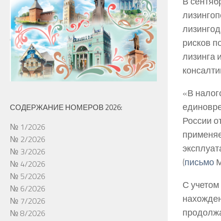
В сентяб
лизингоп
лизингод
рисков п
лизинга 
консалтин
«В налог
единовре
СОДЕРЖАНИЕ НОМЕРОВ 2026:
России от
№ 1/2026
применяе
№ 2/2026
эксплуат
№ 3/2026
(
письмо
М
№ 4/2026
№ 5/2026
С учетом
№ 6/2026
нахожден
№ 7/2026
продолжа
№ 8/2026