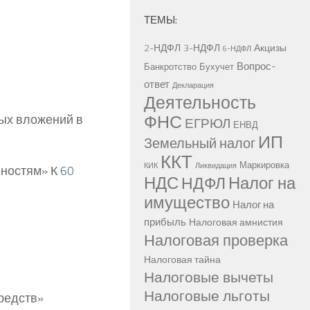
ТЕМЫ:
2-НДФЛ
3-НДФЛ
Акцизы
6-НДФЛ
Вопрос-
Банкротство
Бухучет
ответ
Декларация
Деятельность
ФНС
ных вложений в
ЕГРЮЛ
ЕНВД
ИП
Земельный налог
ККТ
Маркировка
КИК
Ликвидация
нностям» К
60
НДС
Налог на
НДФЛ
имущество
Налог на
прибыль
Налоговая амнистия
Налоговая проверка
Налоговая тайна
Налоговые вычеты
Налоговые льготы
редств»