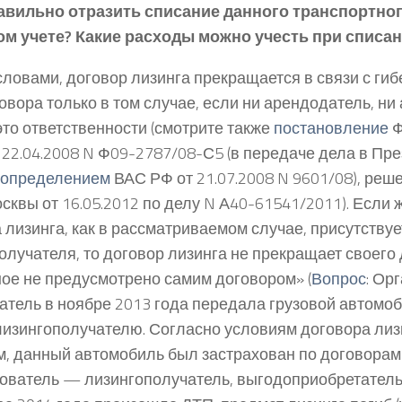
равильно отразить списание данного транспортног
ом учете? Какие расходы можно учесть при списа
ловами, договор лизинга прекращается в связи с ги
говора только в том случае, если ни арендодатель, ни
 это ответственности (смотрите также
постановление
Ф
т 22.04.2008 N Ф09-2787/08-С5 (в передаче дела в П
определением
ВАС РФ от 21.07.2008 N 9601/08), ре
осквы от 16.05.2012 по делу N А40-61541/2011). Если 
 лизинга, как в рассматриваемом случае, присутствуе
олучателя, то договор лизинга не прекращает своего 
ное не предусмотрено самим договором» (
Вопрос
: Ор
атель в ноябре 2013 года передала грузовой автомоб
лизингополучателю. Согласно условиям договора лиз
, данный автомобиль был застрахован по договорам
хователь — лизингополучатель, выгодоприобретатель