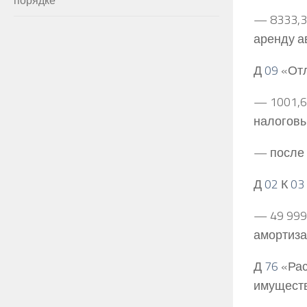
— 8333,3
аренду а
Д
09
«Отл
— 1001,6 
налоговы
— после 
Д
02
К
03
— 49 999,
амортиза
Д
76
«Рас
имуществ