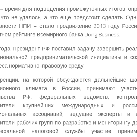
 – время для подведения промежуточных итогов, опр
 что не удалось, а что еще предстоит сделать. Од
вности НПИ – стало продвижение 2013 году Росси
тном рейтинге Всемирного банка Doing Business.
года Президент РФ поставил задачу завершить ре
циональной предпринимательской инициативы и со
еса нормативно-правовую среду.
ренции, на которой обсуждаются дальнейшие ш
ционного климата в России, принимают участ
ельства РФ, федеральных ведомств, контро
авители крупнейших международных и росси
иональных ассоциаций, ведущие эксперты и а
ители рабочих групп по разработке и мониторингу 
еральной налоговой службы участие приним