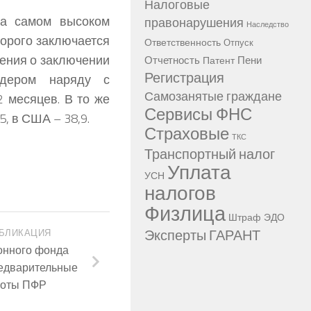
Налоговые
на самом высоком
правонарушения
Наследство
торого заключается
Ответственность
Отпуск
ения о заключении
Отчетность
Пени
Патент
Регистрация
идером наряду с
Самозанятые граждане
2 месяцев. В то же
Сервисы ФНС
5, в США – 38,9.
Страховые
ТКС
Транспортный налог
Уплата
УСН
налогов
Физлица
Штраф
ЭДО
Эксперты ГАРАНТ
БЛИКАЦИЯ
онного фонда
редварительные
боты ПФР