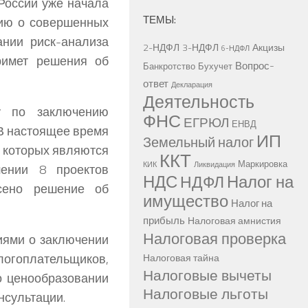
 России уже начала
ТЕМЫ:
ию о совершенных
ании риск-анализа
2-НДФЛ
3-НДФЛ
Акцизы
6-НДФЛ
римет решения об
Вопрос-
Банкротство
Бухучет
ответ
Декларация
Деятельность
у по заключению
ФНС
ЕГРЮЛ
ЕНВД
В настоящее время
ИП
Земельный налог
и которых являются
ККТ
Маркировка
КИК
Ликвидация
шении 8 проектов
НДС
Налог на
НДФЛ
есено решение об
имущество
Налог на
прибыль
Налоговая амнистия
Налоговая проверка
иями о заключении
логоплательщиков,
Налоговая тайна
Налоговые вычеты
о ценообразовании
Налоговые льготы
нсультации.