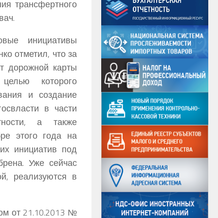
ния трансфертного
вач.
овые инициативы
ко отметил, что за
т дорожной карты
 целью которого
вания и создание
освласти в части
ности, а также
ре этого года на
ких инициатив под
брена. Уже сейчас
й, реализуются в
ом от 21.10.2013 №