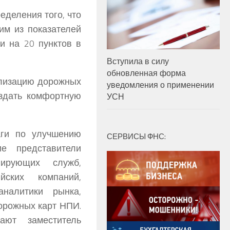
еделения того, что
ним из показателей
и на 20 пунктов в
Вступила в силу
обновленная форма
ализацию дорожных
уведомления о применении
здать комфортную
УСН
аги по улучшению
СЕРВИСЫ ФНС:
ие представители
лирующих служб,
йских компаний,
налитики рынка,
дорожных карт НПИ.
ают заместитель