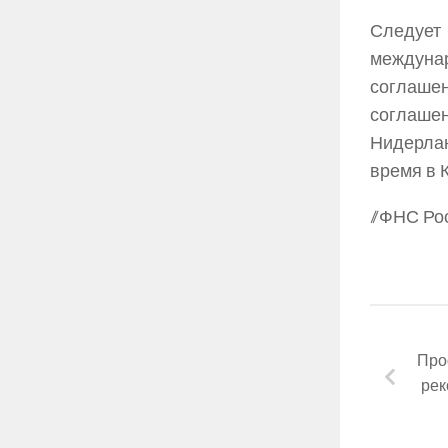
Следует
междунар
соглашен
соглаше
Нидерлан
время в К
//ФНС Ро
Про
рек