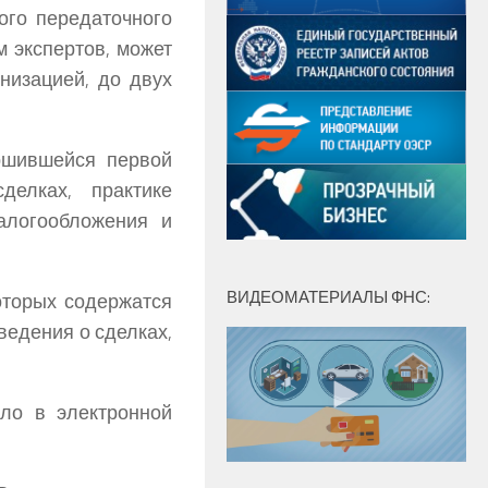
го передаточного
м экспертов, может
низацией, до двух
ршившейся первой
елках, практике
алогообложения и
ВИДЕОМАТЕРИАЛЫ ФНС:
оторых содержатся
ведения о сделках,
ило в электронной