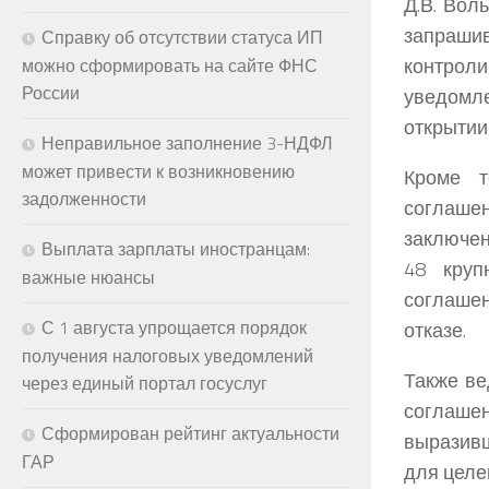
Д.В. Вол
запраши
Справку об отсутствии статуса ИП
контрол
можно сформировать на сайте ФНС
России
уведомл
открытии 
Неправильное заполнение 3-НДФЛ
может привести к возникновению
Кроме т
задолженности
соглашен
заключен
Выплата зарплаты иностранцам:
48 круп
важные нюансы
соглаше
С 1 августа упрощается порядок
отказе.
получения налоговых уведомлений
Также ве
через единый портал госуслуг
соглашен
Сформирован рейтинг актуальности
выразив
ГАР
для целе