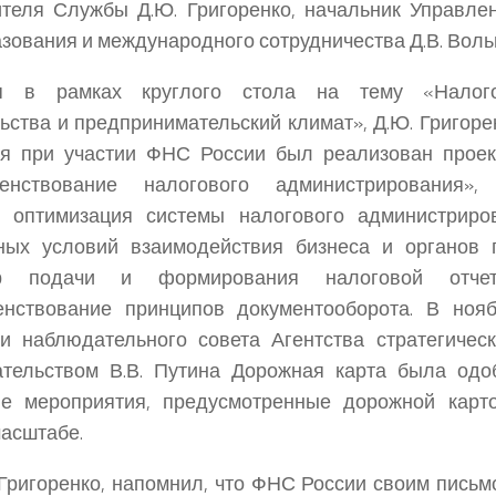
теля Службы Д.Ю. Григоренко, начальник Управле
зования и международного сотрудничества Д.В. Воль
я в рамках круглого стола на тему «Налог
ьства и предпринимательский климат», Д.Ю. Григорен
мя при участии ФНС России был реализован проек
енствование налогового администрирования»,
я оптимизация системы налогового администриро
ных условий взаимодействия бизнеса и органов г
ур подачи и формирования налоговой отчет
енствование принципов документооборота. В нояб
и наблюдательного совета Агентства стратегичес
ательством В.В. Путина Дорожная карта была одо
ые мероприятия, предусмотренные дорожной карто
асштабе.
 Григоренко, напомнил, что ФНС России своим письм