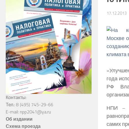
17.12.2013
«Улучшен
года исп
РФ Вла
организа
Контакты:
Тел.: 8 (495) 745-29-66
НПИ – н
E-mail: npp2041@ya.ru
равнопр
Об издании
самих пр
Схема проезда