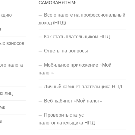
САМОЗАНЯТЫМ:
екцию
Все о налоге на профессиональный
доход (НПД)
а
Как стать плательщиком НПД
ых взносов
Ответы на вопросы
ого налога
Мобильное приложение «Мой
налог»
Личный кабинет плательщика НПД
их лиц
Веб-кабинет «Мой налог»
еж
Проверить статус
я
налогоплательщика НПД