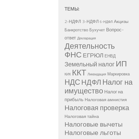
ТЕМЫ:
2-НДФЛ
3-НДФЛ
Акцизы
6-НДФЛ
Вопрос-
Банкротство
Бухучет
ответ
Декларация
Деятельность
ФНС
ЕГРЮЛ
ЕНВД
ИП
Земельный налог
ККТ
Маркировка
КИК
Ликвидация
НДС
Налог на
НДФЛ
имущество
Налог на
прибыль
Налоговая амнистия
Налоговая проверка
Налоговая тайна
Налоговые вычеты
Налоговые льготы