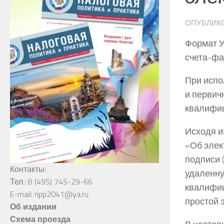
ОПУБЛИК
Формат У
счета-фа
При испо
и первич
квалифиц
Исходя и
«Об элек
подписи 
Контакты:
удаленну
Тел.: 8 (495) 745-29-66
квалифиц
E-mail: npp2041@ya.ru
простой 
Об издании
Схема проезда