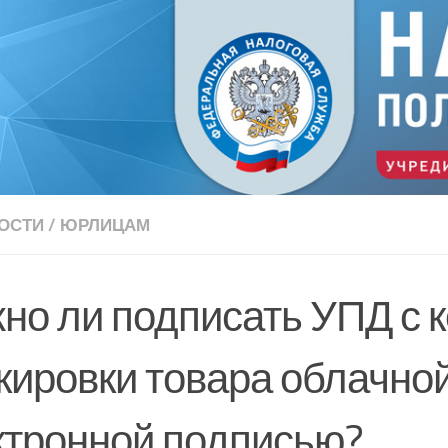
ОСТИ
/
ЮРЛИЦАМ
но ли подписать УПД с 
кировки товара облачно
ктронной подписью?