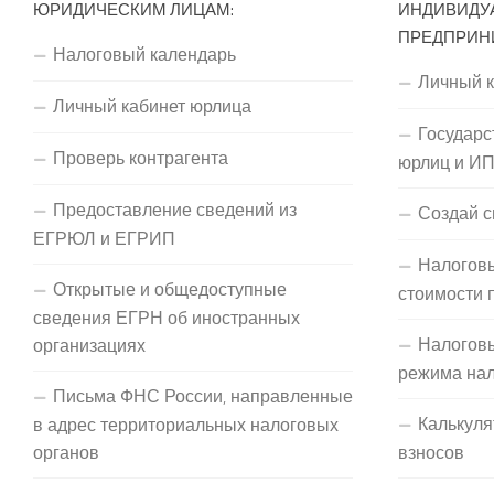
ЮРИДИЧЕСКИМ ЛИЦАМ:
ИНДИВИДУ
ПРЕДПРИН
Налоговый календарь
Личный 
Личный кабинет юрлица
Государс
Проверь контрагента
юрлиц и И
Предоставление сведений из
Создай с
ЕГРЮЛ и ЕГРИП
Налоговы
Открытые и общедоступные
стоимости 
сведения ЕГРН об иностранных
Налогов
организациях
режима на
Письма ФНС России, направленные
Калькуля
в адрес территориальных налоговых
органов
взносов