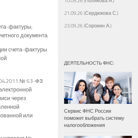
10.09.26 (Полякова А.)
21.09.26 (Сердюкова С.)
23.09.26 (Сорокин А.)
ета-фактуры;
четного документа.
ции счета-фактуры
ной
ДЕЯТЕЛЬНОСТЬ ФНС:
.04.2011 № 63-ФЗ
 электронной
писи через
силенной
Сервис ФНС России
рованной или
поможет выбрать систему
налогообложения