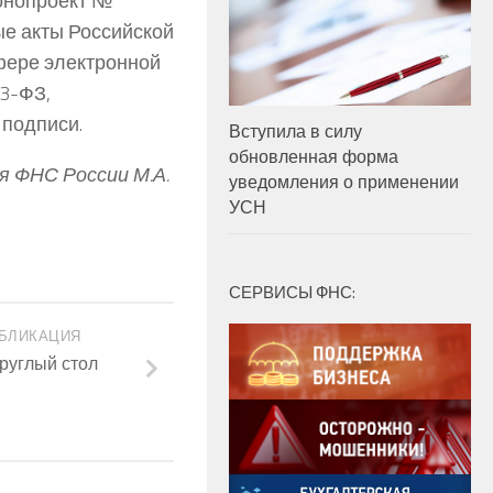
конопроект №
ые акты Российской
фере электронной
63-ФЗ,
подписи.
Вступила в силу
обновленная форма
я ФНС России М.А.
уведомления о применении
УСН
СЕРВИСЫ ФНС:
БЛИКАЦИЯ
руглый стол