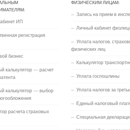
АЛЬНЫМ
ФИЗИЧЕСКИМ ЛИЦАМ:
ИМАТЕЛЯМ:
Запись на прием в инсп
кабинет ИП
Личный кабинет физлиц
твенная регистрация
Уплата налогов, страхов
П
физических лиц
вой бизнес
Калькулятор транспортн
й калькулятор — расчет
Уплата госпошлины
патента
Уплата налогов за треть
ый калькулятор — выбор
логообложения
Единый налоговый плат
тор расчета страховых
Специальная деклараци