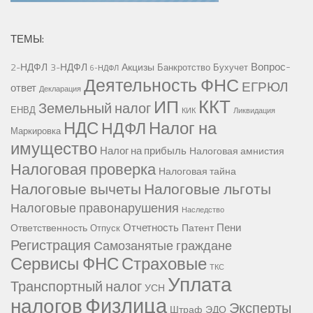
ТЕМЫ:
Вопрос-
2-НДФЛ
3-НДФЛ
Акцизы
Банкротство
Бухучет
6-НДФЛ
Деятельность ФНС
ЕГРЮЛ
ответ
Декларация
ККТ
ИП
Земельный налог
ЕНВД
КИК
Ликвидация
НДС
Налог на
НДФЛ
Маркировка
имущество
Налог на прибыль
Налоговая амнистия
Налоговая проверка
Налоговая тайна
Налоговые вычеты
Налоговые льготы
Налоговые правонарушения
Наследство
Отчетность
Пени
Ответственность
Патент
Отпуск
Регистрация
Самозанятые граждане
Сервисы ФНС
Страховые
ТКС
Уплата
Транспортный налог
УСН
Физлица
налогов
Эксперты
Штраф
ЭДО