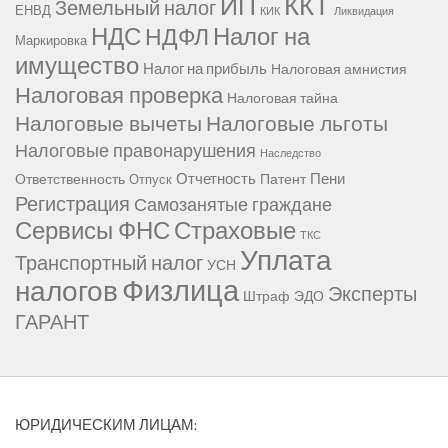
ККТ
ИП
Земельный налог
ЕНВД
КИК
Ликвидация
НДС
Налог на
НДФЛ
Маркировка
имущество
Налог на прибыль
Налоговая амнистия
Налоговая проверка
Налоговая тайна
Налоговые вычеты
Налоговые льготы
Налоговые правонарушения
Наследство
Отчетность
Пени
Ответственность
Патент
Отпуск
Регистрация
Самозанятые граждане
Сервисы ФНС
Страховые
ТКС
Уплата
Транспортный налог
УСН
Физлица
налогов
Эксперты
Штраф
ЭДО
ГАРАНТ
ЮРИДИЧЕСКИМ ЛИЦАМ: