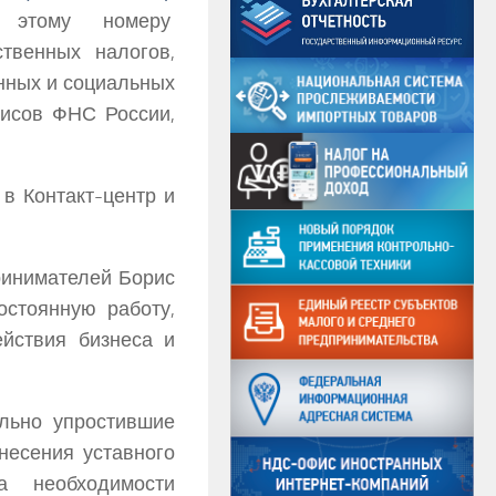
этому номеру
твенных налогов,
нных и социальных
висов ФНС России,
 в Контакт-центр и
ринимателей
Борис
стоянную работу,
йствия бизнеса и
ельно упростившие
несения уставного
а необходимости