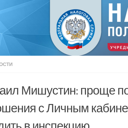
ОСТИ
аил Мишустин: проще п
ошения с Личным кабине
одить в инспекцию