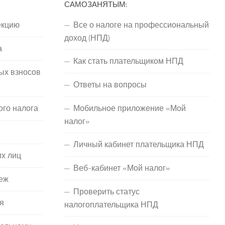
САМОЗАНЯТЫМ:
екцию
Все о налоге на профессиональный
доход (НПД)
а
Как стать плательщиком НПД
ых взносов
Ответы на вопросы
ого налога
Мобильное приложение «Мой
налог»
Личный кабинет плательщика НПД
их лиц
Веб-кабинет «Мой налог»
еж
Проверить статус
я
налогоплательщика НПД