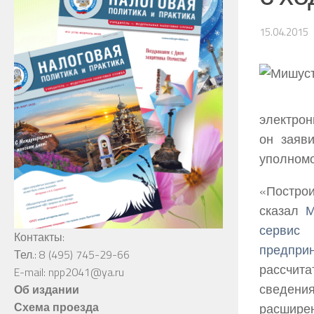
15.04.2015
электрон
он заяв
уполномо
«Построи
сказал
М
сервис
Контакты:
предпри
Тел.: 8 (495) 745-29-66
рассчита
E-mail: npp2041@ya.ru
сведения
Об издании
Схема проезда
расшире