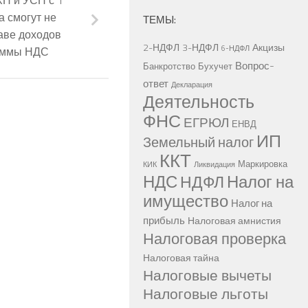
а смогут не
ТЕМЫ:
аве доходов
2-НДФЛ
3-НДФЛ
Акцизы
6-НДФЛ
уммы НДС
Вопрос-
Банкротство
Бухучет
ответ
Декларация
Деятельность
ФНС
ЕГРЮЛ
ЕНВД
ИП
Земельный налог
ККТ
Маркировка
КИК
Ликвидация
НДС
Налог на
НДФЛ
имущество
Налог на
прибыль
Налоговая амнистия
Налоговая проверка
Налоговая тайна
Налоговые вычеты
Налоговые льготы