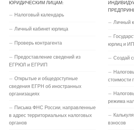
ЮРИДИЧЕСКИМ ЛИЦАМ:
ИНДИВИДУ
ПРЕДПРИН
Налоговый календарь
Личный 
Личный кабинет юрлица
Государс
Проверь контрагента
юрлиц и И
Предоставление сведений из
Создай с
ЕГРЮЛ и ЕГРИП
Налоговы
Открытые и общедоступные
стоимости 
сведения ЕГРН об иностранных
Налогов
организациях
режима на
Письма ФНС России, направленные
Калькуля
в адрес территориальных налоговых
органов
взносов