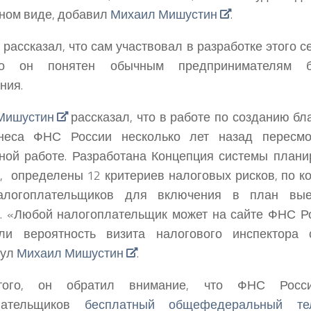
ном виде, добавил
Михаил Мишустин
.
 рассказал, что сам участвовал в разработке этого с
ко он понятен обычным предпринимателям б
ния.
Мишустин
рассказал, что в работе по созданию б
неса ФНС России несколько лет назад пересм
ной работе. Разработана Концепция системы план
, определены 12 критериев налоговых рисков, по к
алогоплательщиков для включения в план вые
. «Любой налогоплательщик может на сайте ФНС Ро
ли вероятность визита налогового инспектора
нул
Михаил Мишустин
.
того, он обратил внимание, что ФНС Росс
лательщиков
бесплатный общефедеральный т