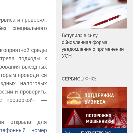
ервиса и проверял,
ез специального
Вступила в силу
обновленная форма
уведомления о применении
лагоприятной среды
УСН
отрела подходы к
ирования выездных
оторым проводится
СЕРВИСЫ ФНС:
здных налоговых
ссии и проверить,
 с проверкой», —
ии открыла для
елефонный номер