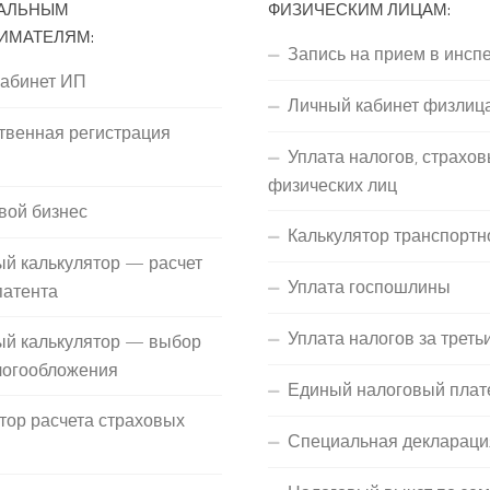
АЛЬНЫМ
ФИЗИЧЕСКИМ ЛИЦАМ:
ИМАТЕЛЯМ:
Запись на прием в инсп
кабинет ИП
Личный кабинет физлиц
твенная регистрация
Уплата налогов, страхов
П
физических лиц
вой бизнес
Калькулятор транспортн
й калькулятор — расчет
Уплата госпошлины
патента
Уплата налогов за треть
ый калькулятор — выбор
логообложения
Единый налоговый плат
тор расчета страховых
Специальная деклараци