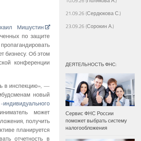
10.09.26 (Полякова А.)
21.09.26 (Сердюкова С.)
23.09.26 (Сорокин А.)
хаил Мишустин
оченных по защите
 пропагандировать
т бизнесу. Об этом
ской конференции
ДЕЯТЕЛЬНОСТЬ ФНС:
ь в инспекцию», —
мбудсменам новый
ндивидуального
иниматель может
Сервис ФНС России
ложения, получить
поможет выбрать систему
налогообложения
ективе планируется
вать отчетность в