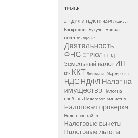
ТЕМЫ:
2-НДФЛ
3-НДФЛ
Акцизы
6-НДФЛ
Вопрос-
Банкротство
Бухучет
ответ
Декларация
Деятельность
ФНС
ЕГРЮЛ
ЕНВД
ИП
Земельный налог
ККТ
Маркировка
КИК
Ликвидация
НДС
Налог на
НДФЛ
имущество
Налог на
прибыль
Налоговая амнистия
Налоговая проверка
Налоговая тайна
Налоговые вычеты
Налоговые льготы