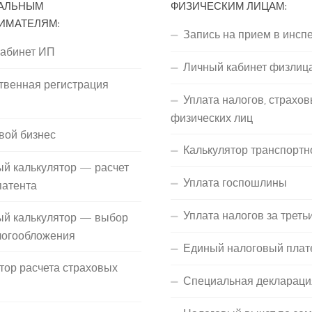
АЛЬНЫМ
ФИЗИЧЕСКИМ ЛИЦАМ:
ИМАТЕЛЯМ:
Запись на прием в инсп
кабинет ИП
Личный кабинет физлиц
твенная регистрация
Уплата налогов, страхов
П
физических лиц
вой бизнес
Калькулятор транспортн
й калькулятор — расчет
Уплата госпошлины
патента
Уплата налогов за треть
ый калькулятор — выбор
логообложения
Единый налоговый плат
тор расчета страховых
Специальная деклараци