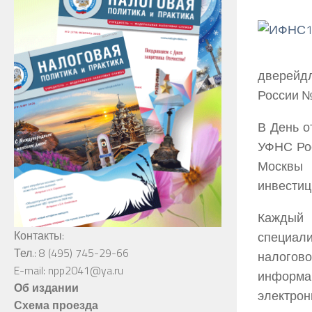
дверейд
России №
В День о
УФНС Рос
Москвы
инвестиц
Каждый 
Контакты:
специал
Тел.: 8 (495) 745-29-66
налогово
E-mail: npp2041@ya.ru
информа
Об издании
электрон
Схема проезда