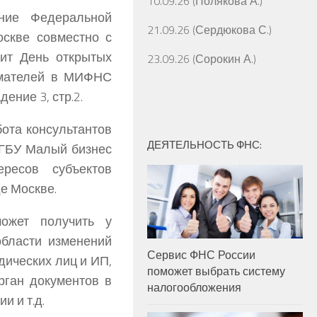
10.09.26 (Полякова А.)
ние Федеральной
21.09.26 (Сердюкова С.)
оскве совместно с
ит День открытых
23.09.26 (Сорокин А.)
мателей в
МИФНС
ение 3, стр.2.
бота консультантов
ДЕЯТЕЛЬНОСТЬ ФНС:
 ГБУ Малый бизнес
есов субъектов
е Москве.
ожет получить у
области изменений
Сервис ФНС России
ических лиц и ИП,
поможет выбрать систему
ган документов в
налогообложения
 и т.д.