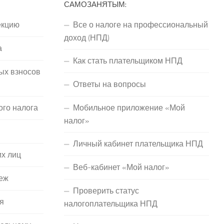
САМОЗАНЯТЫМ:
екцию
Все о налоге на профессиональный
доход (НПД)
а
Как стать плательщиком НПД
ых взносов
Ответы на вопросы
ого налога
Мобильное приложение «Мой
налог»
Личный кабинет плательщика НПД
их лиц
Веб-кабинет «Мой налог»
еж
Проверить статус
я
налогоплательщика НПД