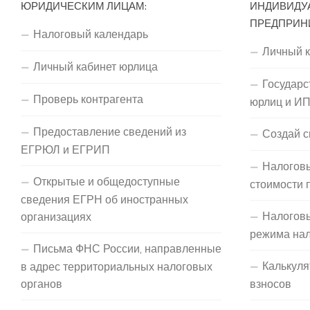
ЮРИДИЧЕСКИМ ЛИЦАМ:
ИНДИВИДУ
ПРЕДПРИН
Налоговый календарь
Личный 
Личный кабинет юрлица
Государс
Проверь контрагента
юрлиц и И
Предоставление сведений из
Создай с
ЕГРЮЛ и ЕГРИП
Налоговы
Открытые и общедоступные
стоимости 
сведения ЕГРН об иностранных
Налогов
организациях
режима на
Письма ФНС России, направленные
Калькуля
в адрес территориальных налоговых
органов
взносов